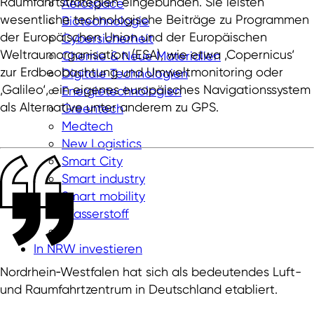
Raumfahrtstrategien eingebunden. Sie leisten
Aerospace
wesentliche technologische Beiträge zu Programmen
Biotechnologie
der Europäischen Union und der Europäischen
Cybersicherheit
Weltraumorganisation (ESA), wie etwa ‚Copernicus‘
Chemie & Neue Materialien
zur Erdbeobachtung und Umweltmonitoring oder
Digitale Technologien
‚Galileo‘, ein eigenes europäisches Navigationssystem
Energietechnologien
als Alternative unter anderem zu GPS.
Greentech
Medtech
New Logistics
Smart City
Smart industry
Smart mobility
Wasserstoff
In NRW investieren
Nordrhein‑Westfalen hat sich als bedeutendes Luft-
und Raumfahrtzentrum in Deutschland etabliert.