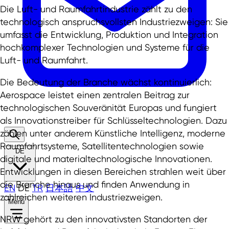
Die Luft- und Raumfahrtindustrie zählt zu den
technologisch anspruchsvollsten Industriezweigen: Sie
umfasst die Entwicklung, Produktion und Integration
hochkomplexer Technologien und Systeme für die
Luft- und Raumfahrt.
Die Bedeutung der Branche wächst kontinuierlich:
Aerospace leistet einen zentralen Beitrag zur
technologischen Souveränität Europas und fungiert
als Innovationstreiber für Schlüsseltechnologien. Dazu
zählen unter anderem Künstliche Intelligenz, moderne
Raumfahrtsysteme, Satellitentechnologien sowie
DE
digitale und materialtechnologische Innovationen.
Entwicklungen in diesen Bereichen strahlen weit über
die Branche hinaus und finden Anwendung in
EN
DE
TR
日本語
中文
zahlreichen weiteren Industriezweigen.
Menü
NRW gehört zu den innovativsten Standorten der