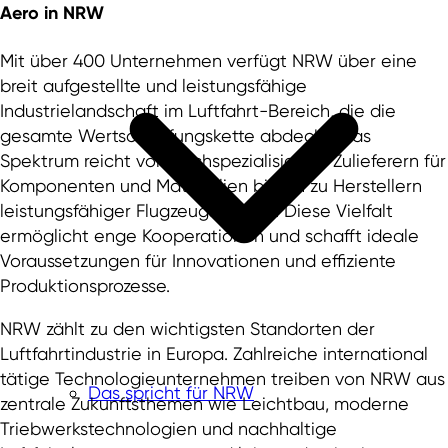
Aero
in NRW
Mit über 400 Unternehmen verfügt NRW über eine
breit aufgestellte und leistungsfähige
Industrielandschaft im Luftfahrt-Bereich, die die
gesamte Wertschöpfungskette abdeckt. Das
Spektrum reicht von hochspezialisierten Zulieferern für
Komponenten und Materialien bis hin zu Herstellern
leistungsfähiger Flugzeugsysteme. Diese Vielfalt
ermöglicht enge Kooperationen und schafft ideale
Voraussetzungen für Innovationen und effiziente
Produktionsprozesse.
NRW zählt zu den wichtigsten Standorten der
Luftfahrtindustrie in Europa. Zahlreiche international
tätige Technologieunternehmen treiben von NRW aus
Das spricht für NRW
zentrale Zukunftsthemen wie Leichtbau, moderne
Triebwerkstechnologien und nachhaltige