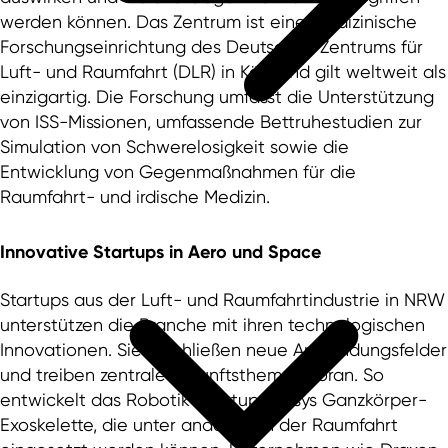
werden können. Das Zentrum ist eine medizinische
Forschungseinrichtung des Deutschen Zentrums für
Luft- und Raumfahrt (DLR) in Köln und gilt weltweit als
einzigartig. Die Forschung umfasst die Unterstützung
von ISS-Missionen, umfassende Bettruhestudien zur
Simulation von Schwerelosigkeit sowie die
Entwicklung von Gegenmaßnahmen für die
Raumfahrt- und irdische Medizin.
Innovative
Startups
in Aero und Space
Startups aus der Luft- und Raumfahrtindustrie in NRW
unterstützen die Branche mit ihren technologischen
Innovationen. Sie erschließen neue Anwendungsfelder
und treiben zentrale Zukunftsthemen voran. So
entwickelt das Robotik-Startup Auxsys Ganzkörper-
Exoskelette, die unter anderem in der Raumfahrt