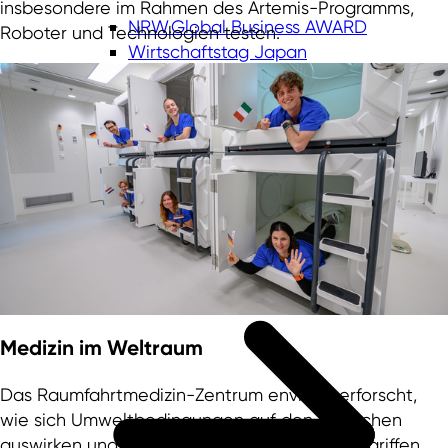
insbesondere im Rahmen des Artemis-Programms,
NRW.Global Business AWARD
Roboter und Technologien testen.
Wirtschaftstag Japan
Europe's Heartbeat
Projekte Ukraine
NGB.2Sites
Jahresbericht 2025
Aktuelles
Medizin im Weltraum
Das Raumfahrtmedizin-Zentrum envihab erforscht,
wie sich Umweltbedingungen auf den Menschen
auswirken und welche Gegenmaßnahmen ergriffen