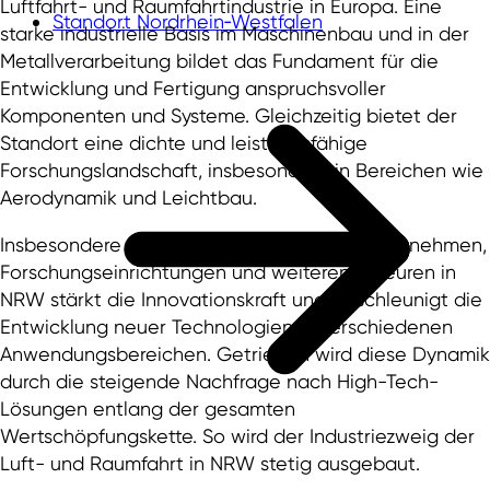
Luftfahrt- und Raumfahrtindustrie in Europa. Eine
Standort Nordrhein‑Westfalen
starke industrielle Basis im Maschinenbau und in der
Metallverarbeitung bildet das Fundament für die
Entwicklung und Fertigung anspruchsvoller
Komponenten und Systeme. Gleichzeitig bietet der
Standort eine dichte und leistungsfähige
Forschungslandschaft, insbesondere in Bereichen wie
Aerodynamik und Leichtbau.
Insbesondere die enge Vernetzung von Unternehmen,
Forschungseinrichtungen und weiteren Akteuren in
NRW stärkt die Innovationskraft und beschleunigt die
Entwicklung neuer Technologien in verschiedenen
Anwendungsbereichen. Getrieben wird diese Dynamik
durch die steigende Nachfrage nach High-Tech-
Lösungen entlang der gesamten
Wertschöpfungskette. So wird der Industriezweig der
Luft- und Raumfahrt in NRW stetig ausgebaut.