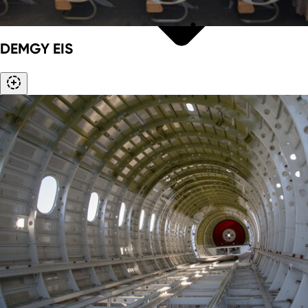
DEMGY EIS
Region Aachen
Bergisches Städtedreieck
Region Düsseldorf-Kreis Mettmann
Region Köln/Bonn
Metropole Ruhr
Münsterland
Niederrhein
Region OstWestfalenLippe
Region Südwestfalen