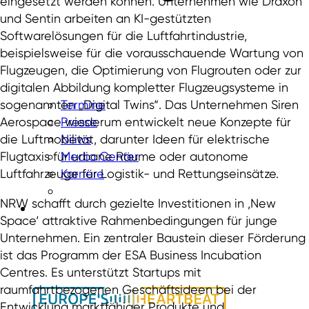
eingesetzt werden können. Unternehmen wie Draxon
und Sentin arbeiten an KI-gestützten
Softwarelösungen für die Luftfahrtindustrie,
beispielsweise für die vorausschauende Wartung von
Flugzeugen, die Optimierung von Flugrouten oder zur
digitalen Abbildung kompletter Flugzeugsysteme in
sogenannten „Digital Twins“. Das Unternehmen Siren
Termine
Aerospace wiederum entwickelt neue Konzepte für
Presse
die Luftmobilität, darunter Ideen für elektrische
News
Flugtaxis für urbane Räume oder autonome
Media Center
Luftfahrzeuge für Logistik- und Rettungseinsätze.
Karriere
NRW schafft durch gezielte Investitionen in ‚New
Space‘ attraktive Rahmenbedingungen für junge
Unternehmen. Ein zentraler Baustein dieser Förderung
ist das Programm der ESA Business Incubation
Centres. Es unterstützt Startups mit
raumfahrtbezogenen Geschäftsideen bei der
Entwicklung marktfähiger Produkte und