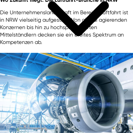
Die Unternehmenslandschaft im Bereich Luftfahrt ist
in NRW vielseitig aufgestellt. Von global agierenden
Konzernen bis hin zu hochspezialisierten
Mittelständlern decken sie ein breites Spektrum an
Kompetenzen ab.
Gewerbeflächenportale in NRW
PrimeSite Rhein Region
newPark - Visions find space
Wirtschaftsregionen in NRW