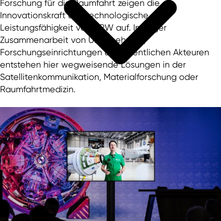
Forschung für die Raumfahrt zeigen die
Innovationskraft und technologische
Leistungsfähigkeit von NRW auf. In enger
Zusammenarbeit von Unternehmen,
Forschungseinrichtungen und öffentlichen Akteuren
entstehen hier wegweisende Lösungen in der
Satellitenkommunikation, Materialforschung oder
Raumfahrtmedizin.
Unser Service für Investoren
Top-Standort für Startups in Europa
Internationale Unternehmen in NRW
Business Guide to North Rhine-Westphalia
Weltweit expandieren