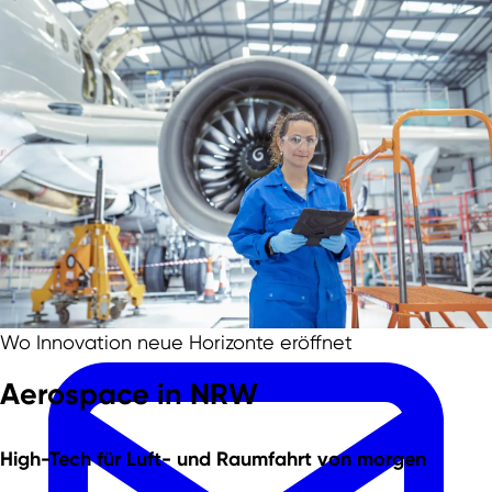
Zum Hauptinhalt springen
Zur Fußzeile springen
Team
Wo Innovation neue Horizonte eröffnet
Aerospace in NRW
High-Tech für Luft- und Raumfahrt
von morgen