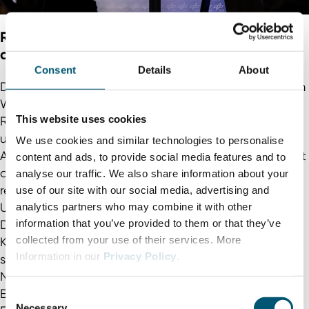
Resilient und nachhaltig: Neue Werkstoffe für
den Weltraum
Consent
Details
About
Das Institut für „Frontier Materials auf der Erde und im
Weltraum“ des Deutschen Zentrums für Luft- und
This website uses cookies
Raumfahrt (DLR) in Köln entwickelt Materiallösungen
und Herstellungsprozesse für High-Tech-
We use cookies and similar technologies to personalise
Anwendungen in Luft- und Raumfahrt. Der Fokus liegt
content and ads, to provide social media features and to
auf der Entwicklung von anpassungsfähigen,
analyse our traffic. We also share information about your
ressourcenschonenden und gegenüber extremen
use of our site with our social media, advertising and
Umgebungsbedingungen resilienten Werkstoffen.
analytics partners who may combine it with other
information that you’ve provided to them or that they’ve
Diese werden mithilfe von prädiktiven Simulationen,
collected from your use of their services. More
KI-basierten Methoden und robotergestützte Analytik
Information in our
Privacy Policy
.
sowohl für den Einsatz im Weltall als auch für die
Nutzung auf der Erde entwickelt. Beispiele für den
Einsatz sind unter anderem das Copernicus-
C
Necessary