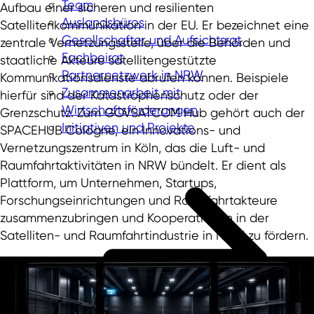
Team
Aufbau einer sicheren und resilienten
Auslandsbüros
Satellitenkommunikation in der EU. Er bezeichnet eine
Gesellschafter und Aufsichtsrat
zentrale Vernetzungsstelle, über die Behörden und
Fachbeirat
staatliche Akteure satellitengestützte
Partnernetzwerk in NRW
Kommunikationsdienste abrufen können. Beispiele
Zusammenarbeit mit
hierfür sind der Katastrophenschutz oder der
Wirtschaftsförderungen
Grenzschutz. Zum GOVSATCOM Hub gehört auch der
Initiativen und Projekte
SPACEHUB Cologne, ein Innovations- und
Vernetzungszentrum in Köln, das die Luft- und
Raumfahrtaktivitäten in NRW bündelt. Er dient als
Plattform, um Unternehmen, Startups,
Forschungseinrichtungen und Raumfahrtakteure
zusammenzubringen und Kooperationen in der
Satelliten- und Raumfahrtindustrie in NRW zu fördern.