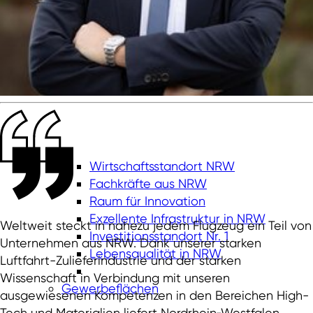
Wirtschaftsstandort NRW
Fachkräfte aus NRW
Raum für Innovation
Exzellente Infrastruktur in NRW
Weltweit steckt in nahezu jedem Flugzeug ein Teil von
Investitionsstandort Nr. 1
Unternehmen aus NRW. Dank unserer starken
Lebensqualität in NRW
Luftfahrt-Zulieferindustrie und der starken
Wissenschaft in Verbindung mit unseren
Gewerbeflächen
ausgewiesenen Kompetenzen in den Bereichen High-
Tech und Materialien liefert Nordrhein‑Westfalen