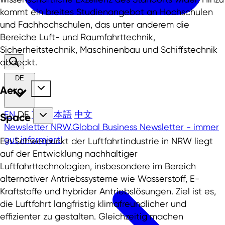
kommt ein breites Studienangebot an Hochschulen
und Fachhochschulen, das unter anderem die
Bereiche Luft- und Raumfahrttechnik,
Sicherheitstechnik, Maschinenbau und Schiffstechnik
abdeckt.
DE
Aero
EN
DE
TR
日本語
中文
Space
Newsletter
NRW.Global Business Newsletter - immer
gut informiert!
Ein Schwerpunkt der Luftfahrtindustrie in NRW liegt
auf der Entwicklung nachhaltiger
Luftfahrttechnologien, insbesondere im Bereich
alternativer Antriebssysteme wie Wasserstoff, E-
Kraftstoffe und hybrider Antriebslösungen. Ziel ist es,
die Luftfahrt langfristig klimafreundlicher und
effizienter zu gestalten. Gleichzeitig machen