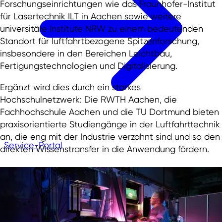
Forschungseinrichtungen wie das Fraunhofer-Institut
für Lasertechnik ILT in Aachen sowie weitere
universitäre Institute NRW zu einem bedeutenden
Standort für luftfahrtbezogene Spitzenforschung,
insbesondere in den Bereichen Leichtbau,
Fertigungstechnologien und Digitalisierung.
Ergänzt wird dies durch ein starkes
Hochschulnetzwerk: Die RWTH Aachen, die
Fachhochschule Aachen und die TU Dortmund bieten
praxisorientierte Studiengänge in der Luftfahrttechnik
an, die eng mit der Industrie verzahnt sind und so den
Service-Portal
direkten Wissenstransfer in die Anwendung fördern.