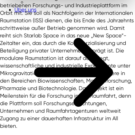
betriebenen Forschungs- und Industrieplattform im
Über uns
Orbit mit. Sie soll als Nachfolgerin der Internationalen
Raumstation (ISS) dienen, die bis Ende des Jahrzehnts
schrittweise außer Betrieb genommen wird. Damit
reiht sich Starlab Space in das neue „New Space“-
Zeitalter ein, das durch die Kommerzialisierung und
Beteiligung privater Unternehmen geprägt ist. Die
modulare Raumstation ist darauf ausgelegt,
wissenschaftliche und industrielle Experimente unter
Mikrogravitation zu ermöglichen – insbesondere in
den Bereichen Biowissenschaften, Materialforschung,
Pharmazie und Biotechnologie. Das Projekt ist ein
Meilenstein für die Forschung in der Raumfahrt, denn
die Plattform soll Forschungseinrichtungen,
Unternehmen und Raumfahrtagenturen weltweit
Zugang zu einer dauerhaften Infrastruktur im All
bieten.