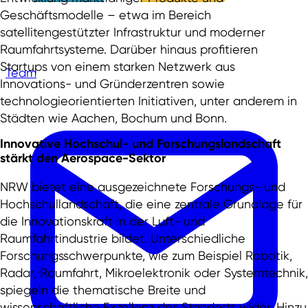
Geschäftsmodelle – etwa im Bereich
satellitengestützter Infrastruktur und moderner
Raumfahrtsysteme. Darüber hinaus profitieren
Startups von einem starken Netzwerk aus
Team
Innovations- und Gründerzentren sowie
technologieorientierten Initiativen, unter anderem in
Städten wie Aachen, Bochum und Bonn.
Innovative
Hochschul- und Forschungslandschaft
stärkt den Aerospace-Sektor
NRW bietet eine ausgezeichnete Forschungs- und
Hochschullandschaft, die eine zentrale Grundlage für
die Innovationskraft in der Luft- und
Raumfahrtindustrie bildet. Unterschiedliche
Forschungsschwerpunkte, wie zum Beispiel Robotik,
Radar, Raumfahrt, Mikroelektronik oder Systemtechnik,
spiegeln die thematische Breite und
wissenschaftliche Exzellenz des Standorts wider. Hinzu