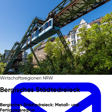
Zum Hauptinhalt springen
Zur Fußzeile springen
Team
Wirtschaftsregionen NRW
Bergisches Städtedreieck
Bergisches Städtedreieck:
Metall- und
Fertigungsregion