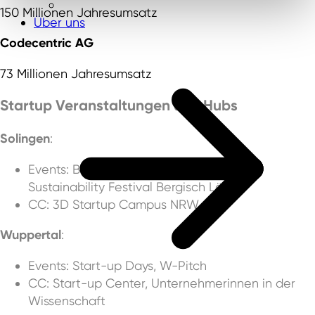
150 Millionen Jahresumsatz
Über uns
Codecentric AG
73 Millionen Jahresumsatz
Startup Veranstaltungen und Hubs
Solingen
:
Events: Berg-Pitch, E-Sport Convention,
Sustainability Festival Bergisch Länd
CC: 3D Startup Campus NRW
Wuppertal
:
Events: Start-up Days, W-Pitch
CC: Start-up Center, Unternehmerinnen in der
Wissenschaft