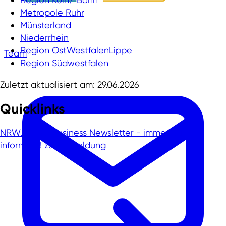
Metropole Ruhr
Münsterland
Niederrhein
Region OstWestfalenLippe
Team
Region Südwestfalen
Zuletzt aktualisiert am: 29.06.2026
Quicklinks
NRW.Global Business Newsletter - immer gut
informiert!
zur Anmeldung