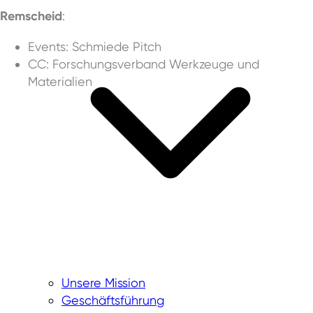
Remscheid
:
Events: Schmiede Pitch
CC: Forschungsverband Werkzeuge und
Materialien
Wuppertal:
Mello Incubator
Circular Economy Accelerator
W-tec Accelerator
Solingen:
Unsere Mission
Bergsteiger-Accelerator
Geschäftsführung
coworkit