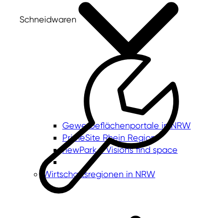
Schneidwaren
Gewerbeflächenportale in NRW
PrimeSite Rhein Region
newPark - Visions find space
Wirtschaftsregionen in NRW