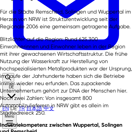
Für die Städte Remscheid, Solingen und Wuppertal im
Herzen von NRW ist Strukturentwicklung seit der
Regionale 2006 eine gemeinsam getragene Aufgabe.
Blitzlichter auf die Region: Rund 625.300
Einwohnerinnen und Einwohner leben in der Region
mit ihrer gewachsenen Wirtschaftsstruktur. Die frühe
Nutzung der Wasserkraft zur Herstellung von
hochspezialisierten Metallprodukten war der Ursprung,
im Laufe der Jahrhunderte haben sich die Betriebe
immer wieder neu erfunden. Das zupackende
DE
Unternehmertum gehört zur DNA der Menschen hier.
Noch zwei Zahlen: Von insgesamt 800
Automobilzulieferern in NRW gibt es allein im
EN
DE
TR
日本語
中文
Städtedreieck 250.
Menü
Industriekompetenz zwischen Wuppertal, Solingen
und Remscheid