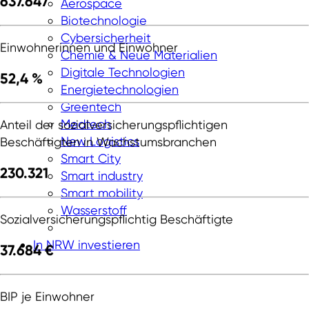
637
.
647
Aerospace
Biotechnologie
Cybersicherheit
Einwohnerinnen und Einwohner
Chemie & Neue Materialien
Digitale Technologien
52
,
4
%
Energietechnologien
Greentech
Medtech
Anteil der sozialversicherungspflichtigen
New Logistics
Beschäftigten in Wachstumsbranchen
Smart City
230
.
321
Smart industry
Smart mobility
Wasserstoff
Sozialversicherungspflichtig Beschäftigte
In NRW investieren
37
.
684
€
BIP je Einwohner