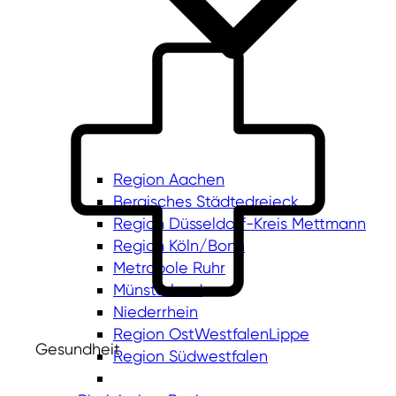
Region Aachen
Bergisches Städtedreieck
Region Düsseldorf-Kreis Mettmann
Region Köln/Bonn
Metropole Ruhr
Münsterland
Niederrhein
Region OstWestfalenLippe
Gesundheit
Region Südwestfalen