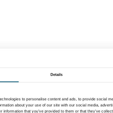
Details
ness
ir Einblicke in die vielfältigen Aktivitäten von N
echnologies to personalise content and ads, to provide social me
Jahr für den Wirtschaftsstandort Nordrhein‑West
formation about your use of our site with our social media, advert
 information that you’ve provided to them or that they’ve collect