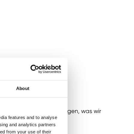
About
RW.Global Business und zeigen, was wir
dia features and to analyse
falen erreicht haben.
ising and analytics partners
ed from your use of their