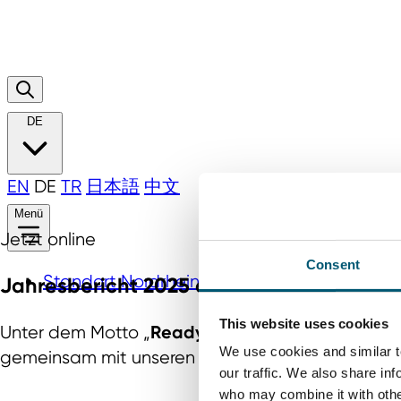
DE
EN
DE
TR
日本語
中文
Menü
Jetzt online
Consent
Standort Nordrhein‑Westfalen
Jahresbericht 2025 der NRW.Global Busi
This website uses cookies
Ready. Steady. Grow.
Unter dem Motto „
“ geben w
We use cookies and similar t
gemeinsam mit unseren Partnern im vergangenen 
our traffic. We also share in
who may combine it with other