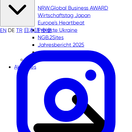
NRW.Global Business AWARD
Wirtschaftstag Japan
Europe's Heartbeat
Projekte Ukraine
EN
DE
TR
日本語
中文
NGB.2Sites
Jahresbericht 2025
Aktuelles