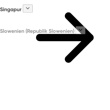
Singapur
Slowenien (Republik Slowenien)
Spanien
Südafrika
Taiwan (Taiwan, R.O.C. (Republic of China))
Thailand