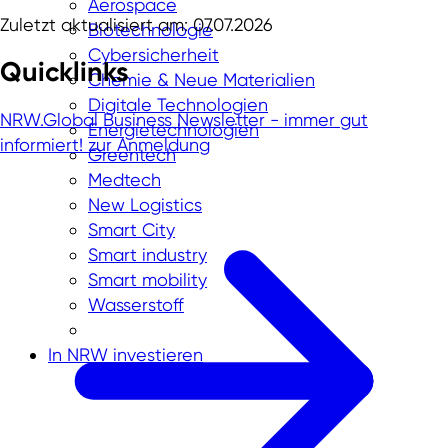
Aerospace
Zuletzt aktualisiert am: 07.07.2026
Biotechnologie
Cybersicherheit
Quicklinks
Chemie & Neue Materialien
Digitale Technologien
NRW.Global Business Newsletter - immer gut
Energietechnologien
informiert!
zur Anmeldung
Greentech
Medtech
New Logistics
Smart City
Smart industry
Smart mobility
Wasserstoff
In NRW investieren