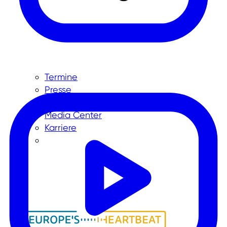
Termine
Presse
News
Media Center
Karriere