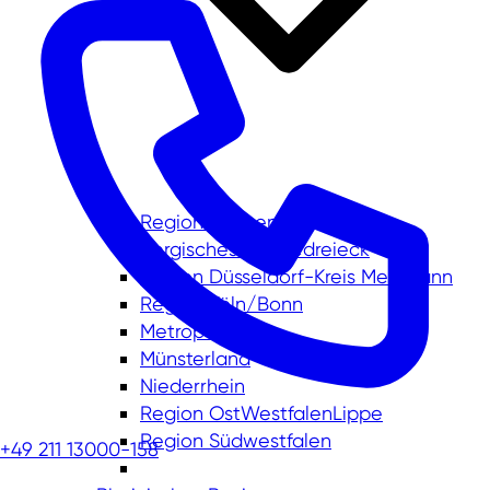
Region Aachen
Bergisches Städtedreieck
Region Düsseldorf-Kreis Mettmann
Region Köln/Bonn
Metropole Ruhr
Münsterland
Niederrhein
Region OstWestfalenLippe
Region Südwestfalen
+49 211 13000-158