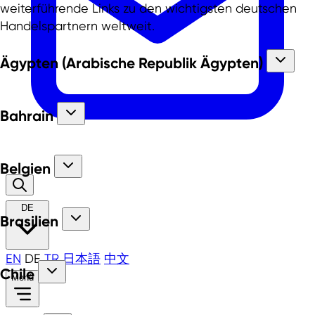
weiterführende Links zu den wichtigsten deutschen
Handelspartnern weltweit.
Ägypten (Arabische Republik Ägypten)
Bahrain
Belgien
DE
Brasilien
EN
DE
TR
日本語
中文
Chile
Menü