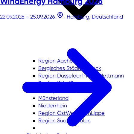
WindEnergy Hamburg 2026
22.09.2026 - 25.09.2026
Hamburg, Deutschland
Region Aachen
Bergisches Städtedreieck
Region Düsseldorf-Kreis Mettmann
Region Köln/Bonn
Metropole Ruhr
Münsterland
Niederrhein
Region OstWestfalenLippe
Region Südwestfalen