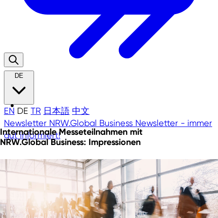
DE
EN
DE
TR
日本語
中文
Newsletter
NRW.Global Business Newsletter - immer
Internationale Messeteilnahmen mit
gut informiert!
NRW.Global Business:
Impressionen