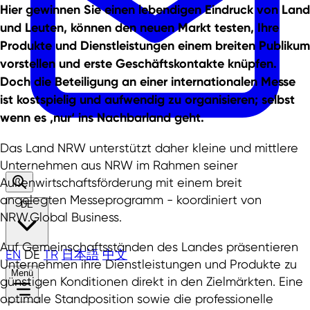
Hier gewinnen Sie einen lebendigen Eindruck von Land
und Leuten, können den neuen Markt testen, Ihre
Produkte und Dienstleistungen einem breiten Publikum
vorstellen und erste Geschäftskontakte knüpfen.
Doch die Beteiligung an einer internationalen Messe
ist kostspielig und aufwendig zu organisieren; selbst
wenn es ‚nur‘ ins Nachbarland geht.
Das Land NRW unterstützt daher kleine und mittlere
Unternehmen aus NRW im Rahmen seiner
Außenwirtschaftsförderung mit einem breit
angelegten Messeprogramm - koordiniert von
DE
NRW.Global Business.
Auf Gemeinschaftsständen des Landes präsentieren
EN
DE
TR
日本語
中文
Unternehmen ihre Dienstleistungen und Produkte zu
Menü
günstigen Konditionen direkt in den Zielmärkten. Eine
optimale Standposition sowie die professionelle