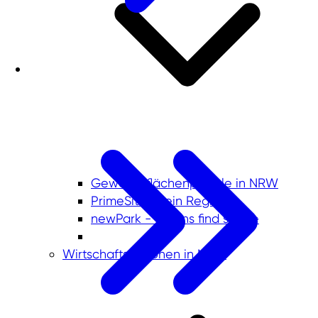
Gewerbeflächenportale in NRW
PrimeSite Rhein Region
newPark - Visions find space
Wirtschaftsregionen in NRW