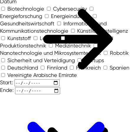
Datum
Biotechnologie
Cybersecurity
Energieforschung
Energieindustrie
Gesundheitswirtschaft
Informations- und
Kommunikationstechnologie
Künstliche Intelligenz
Kunststoff
Logistik
Maschinenbau und
Produktionstechnik
Medizintechnik
Nanotechnologie und Mikrosystemtechnik
Robotik
Sicherheit und Verteidigung
Startups
Deutschland
Finnland
Frankreich
Spanien
Vereinigte Arabische Emirate
Start:
Ende: