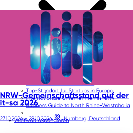
Unser Service für Investoren
Top-Standort für Startups in Europa
NRW-Gemeinschaftsstand auf der
Internationale Unternehmen in NRW
it-sa 2026
Business Guide to North Rhine-Westphalia
27.10.2026 - 29.10.2026
Nürnberg, Deutschland
Weltweit expandieren