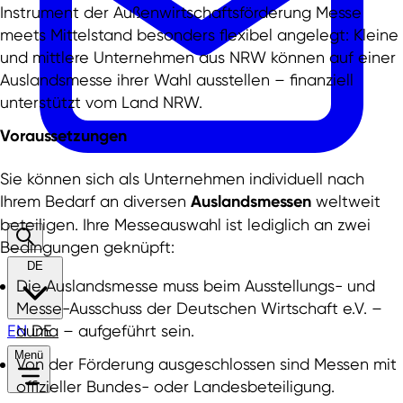
Instrument der Außenwirtschaftsförderung Messe
meets Mittelstand besonders flexibel angelegt: Kleine
und mittlere Unternehmen aus NRW können auf einer
Auslandsmesse ihrer Wahl ausstellen – finanziell
unterstützt vom Land NRW.
Voraussetzungen
Sie können sich als Unternehmen individuell nach
Ihrem Bedarf an diversen
Auslandsmessen
weltweit
beteiligen. Ihre Messeauswahl ist lediglich an zwei
Bedingungen geknüpft:
DE
Die Auslandsmesse muss beim Ausstellungs- und
Messe-Ausschuss der Deutschen Wirtschaft e.V. –
EN
DE
auma
– aufgeführt sein.
Menü
Von der Förderung ausgeschlossen sind Messen mit
offizieller Bundes- oder Landesbeteiligung.