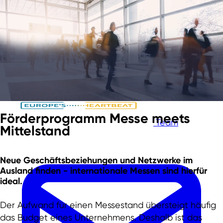
Zum Hauptinhalt springen
Zur Fußzeile springen
Förderprogramm Messe meets
Team
Mittelstand
Neue Geschäftsbeziehungen und Netzwerke im
Ausland finden -
internationale Messen
sind hierfür
ideal.
Der Aufwand für einen Messestand übersteigt häufig
das Budget eines Unternehmens. Deshalb ist das