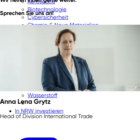
Wir helfen Ihnen gerne weiter.
Aerospace
Biotechnologie
Sprechen Sie uns an!
Cybersicherheit
Chemie & Neue Materialien
Digitale Technologien
Energietechnologien
Greentech
Medtech
New Logistics
Smart City
Smart industry
Smart mobility
Wasserstoff
Anna Lena Grytz
In NRW investieren
Head of Division International Trade