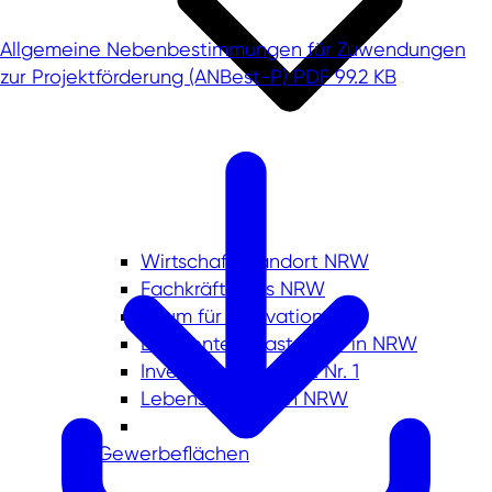
Allgemeine Nebenbestimmungen für Zuwendungen
zur Projektförderung (ANBest-P)
PDF 99.2 KB
Wirtschaftsstandort NRW
Fachkräfte aus NRW
Raum für Innovation
Exzellente Infrastruktur in NRW
Investitionsstandort Nr. 1
Lebensqualität in NRW
Gewerbeflächen