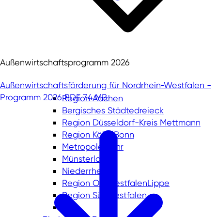
Außenwirtschaftsprogramm 2026
Außenwirtschaftsförderung für Nordrhein‑Westfalen -
Programm 2026
PDF 7.4 MB
Region Aachen
Bergisches Städtedreieck
Region Düsseldorf-Kreis Mettmann
Region Köln/Bonn
Metropole Ruhr
Münsterland
Niederrhein
Region OstWestfalenLippe
Region Südwestfalen