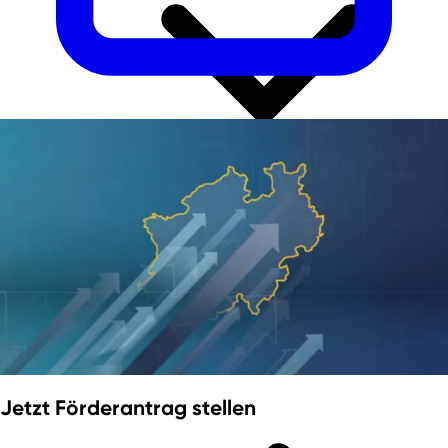
Gewerbeflächenportale in NRW
PrimeSite Rhein Region
newPark - Visions find space
Wirtschaftsregionen in NRW
Jetzt Förderantrag stellen