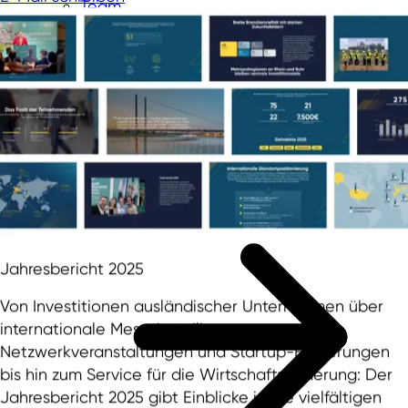
Team
Auslandsbüros
Gesellschafter und Aufsichtsrat
Fachbeirat
Partnernetzwerk in NRW
Zusammenarbeit mit
Wirtschaftsförderungen
Initiativen und Projekte
Jahresbericht 2025
Von Investitionen ausländischer Unternehmen über
internationale Messebeteiligungen,
Netzwerkveranstaltungen und Startup-Förderungen
bis hin zum Service für die Wirtschaftsförderung: Der
Jahresbericht 2025 gibt Einblicke in die vielfältigen