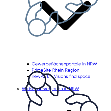
Gewerbeflächenportale in NRW
PrimeSite Rhein Region
newPark - Visions find space
Wirtschaftsregionen in NRW