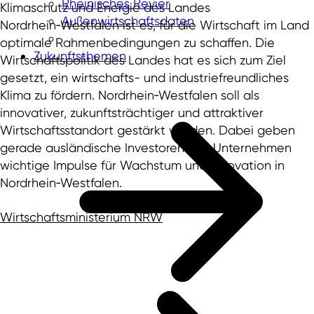
Rheinisches Revier
Klimaschutz und Energie des Landes
Außenwirtschaftsdaten
Nordrhein‑Westfalen ist es, für die Wirtschaft im Land
optimale Rahmenbedingungen zu schaffen. Die
Zukunftsthemen
Wirtschaftspolitik des Landes hat es sich zum Ziel
gesetzt, ein wirtschafts- und industriefreundliches
Klima zu fördern. Nordrhein‑Westfalen soll als
innovativer, zukunftsträchtiger und attraktiver
Wirtschaftsstandort gestärkt werden. Dabei geben
gerade ausländische Investoren und Unternehmen
wichtige Impulse für Wachstum und Innovation in
Nordrhein‑Westfalen.
Wirtschaftsministerium NRW