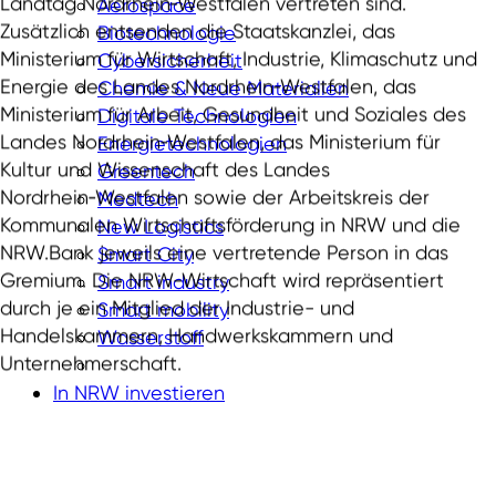
Landtag Nordrhein‑Westfalen vertreten sind.
Aerospace
Zusätzlich entsenden die Staatskanzlei, das
Biotechnologie
Ministerium für Wirtschaft, Industrie, Klimaschutz und
Cybersicherheit
Energie des Landes Nordrhein‑Westfalen, das
Chemie & Neue Materialien
Ministerium für Arbeit, Gesundheit und Soziales des
Digitale Technologien
Landes Nordrhein‑Westfalen, das Ministerium für
Energietechnologien
Kultur und Wissenschaft des Landes
Greentech
Nordrhein‑Westfalen sowie der Arbeitskreis der
Medtech
Kommunalen Wirtschaftsförderung in NRW und die
New Logistics
NRW.Bank jeweils eine vertretende Person in das
Smart City
Gremium. Die NRW-Wirtschaft wird repräsentiert
Smart industry
durch je ein Mitglied der Industrie- und
Smart mobility
Handelskammern, Handwerkskammern und
Wasserstoff
Unternehmerschaft.
In NRW investieren