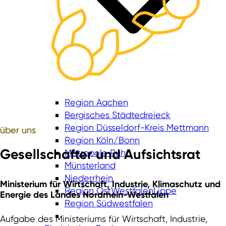
Region Aachen
Bergisches Städtedreieck
Region Düsseldorf-Kreis Mettmann
über
uns
Region Köln/Bonn
Gesellschafter und Aufsichtsrat
Metropole Ruhr
Münsterland
Niederrhein
Ministerium für Wirtschaft, Industrie, Klimaschutz und
Region OstWestfalenLippe
Energie des Landes Nordrhein‑Westfalen
Region Südwestfalen
Aufgabe des Ministeriums für Wirtschaft, Industrie,