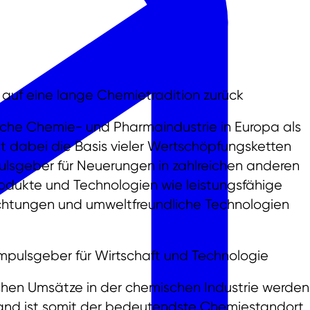
auf eine lange Chemietradition zurück
tsche Chemie- und Pharmaindustrie in Europa als
t dabei die Basis vieler Wertschöpfungsketten
pulsgeber für Neuerungen in zahlreichen anderen
rodukte und Technologien wie leistungsfähige
ichtungen und umweltfreundliche Technologien
mpulsgeber für Wirtschaft und Technologie
tschen Umsätze in der chemischen Industrie werden
Land ist somit der bedeutendste Chemiestandort