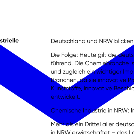
trielle
Deutschland und NRW blicken 
Die Folge: Heute gilt die deu
führend. Die Chemiebranche is
und zugleich ein wichtiger Im
Branchen, da sie innovative P
Kunststoffe, innovative Besch
entwickelt.
Chemische Industrie in NRW: I
Mehr als ein Drittel aller deu
in NRW erwirtschaftet – das 