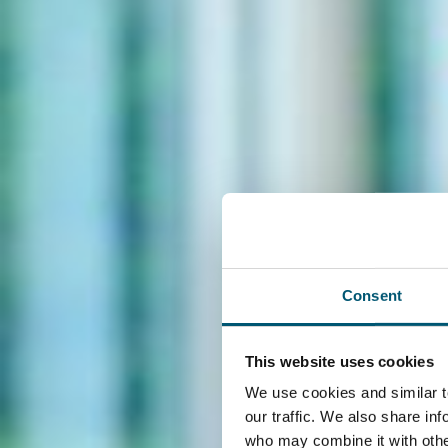
DE
EN
DE
TR
日本語
中文
Menü
Consent
Standort Nordrhein‑Westfalen
This website uses cookies
We use cookies and similar t
our traffic. We also share in
who may combine it with other