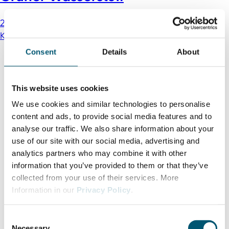
28.09.2026 - 02.10.2026
Québec und Ontario,
Kanada
Consent
Details
About
This website uses cookies
We use cookies and similar technologies to personalise
content and ads, to provide social media features and to
analyse our traffic. We also share information about your
use of our site with our social media, advertising and
analytics partners who may combine it with other
information that you’ve provided to them or that they’ve
collected from your use of their services. More
Information in our
Privacy Policy
.
C
Necessary