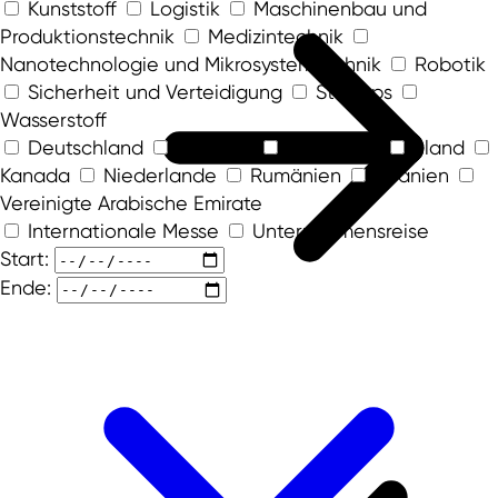
Kunststoff
Logistik
Maschinenbau und
Produktionstechnik
Medizintechnik
Nanotechnologie und Mikrosystemtechnik
Robotik
Sicherheit und Verteidigung
Startups
Wasserstoff
Deutschland
Finnland
Frankreich
Irland
Kanada
Niederlande
Rumänien
Spanien
Vereinigte Arabische Emirate
Internationale Messe
Unternehmensreise
Start:
Ende: