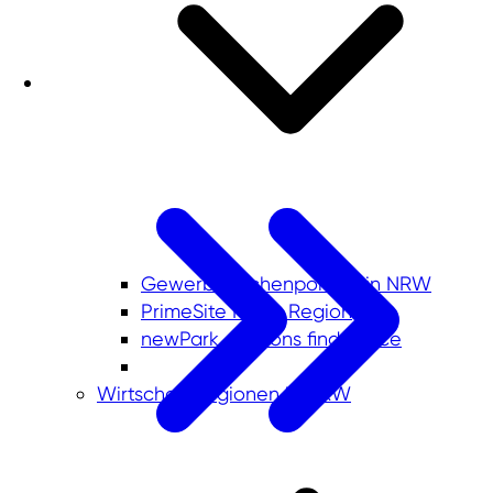
Gewerbeflächenportale in NRW
PrimeSite Rhein Region
newPark - Visions find space
Wirtschaftsregionen in NRW