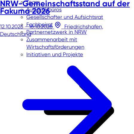
NRW-Gemeinschaftsstand auf der
Team
Fakuma 2026
Auslandsbüros
Gesellschafter und Aufsichtsrat
Fachbeirat
12.10.2026 - 16.10.2026
Friedrichshafen,
Partnernetzwerk in NRW
Deutschland
Zusammenarbeit mit
Wirtschaftsförderungen
Initiativen und Projekte