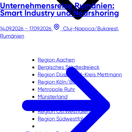
Unternehmensreise Rumänien:
Smart Industry und Nearshoring
14.09.2026 - 17.09.2026
Cluj-Napoca/Bukarest,
Rumänien
Region Aachen
Bergisches Städtedreieck
Region Düsseldorf-Kreis Mettmann
Region Köln/Bonn
Metropole Ruhr
Münsterland
Niederrhein
Region OstWestfalenLippe
Region Südwestfalen