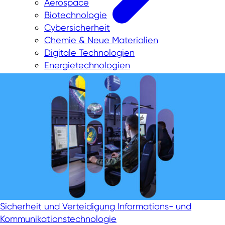
Aerospace
Biotechnologie
Cybersicherheit
Chemie & Neue Materialien
Digitale Technologien
Energietechnologien
Greentech
Medtech
New Logistics
Smart City
Smart industry
Smart mobility
Wasserstoff
In NRW investieren
Sicherheit und Verteidigung
Informations- und
Kommunikationstechnologie