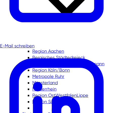
E-Mail schreiben
Region Aachen
Bergisches Städtedreieck
Region Düsseldorf-Kreis Mettmann
Region Köln/Bonn
Metropole Ruhr
Münsterland
Niederrhein
Region OstWestfalenLippe
Region Südwestfalen