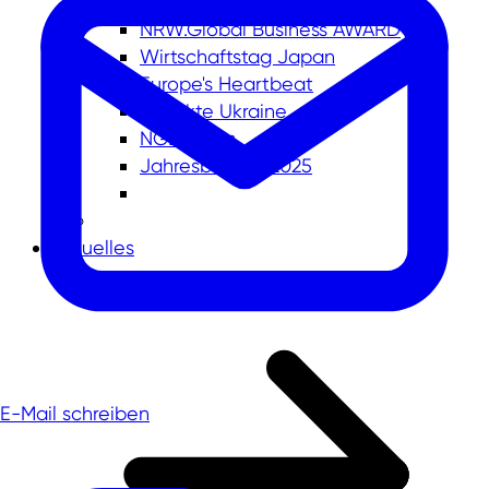
NRW.Global Business AWARD
Wirtschaftstag Japan
Europe's Heartbeat
Projekte Ukraine
NGB.2Sites
Jahresbericht 2025
Aktuelles
E-Mail schreiben