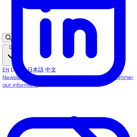
DE
EN
DE
TR
日本語
中文
Newsletter
NRW.Global Business Newsletter - immer
gut informiert!