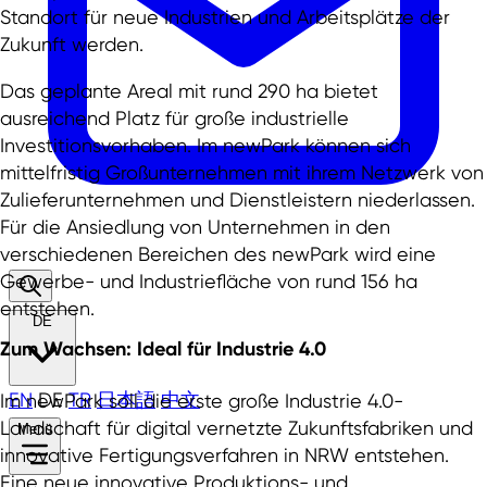
Standort für neue Industrien und Arbeitsplätze der
Zukunft werden.
Das geplante Areal mit rund 290 ha bietet
ausreichend Platz für große industrielle
Investitionsvorhaben. Im newPark können sich
mittelfristig Großunternehmen mit ihrem Netzwerk von
Zulieferunternehmen und Dienstleistern niederlassen.
Für die Ansiedlung von Unternehmen in den
verschiedenen Bereichen des newPark wird eine
Gewerbe- und Industriefläche von rund 156 ha
entstehen.
DE
Zum Wachsen: Ideal für
Industrie 4.0
EN
DE
TR
日本語
中文
Im newPark soll die erste große Industrie 4.0-
Landschaft für digital vernetzte Zukunftsfabriken und
Menü
innovative Fertigungsverfahren in NRW entstehen.
Eine neue innovative Produktions- und