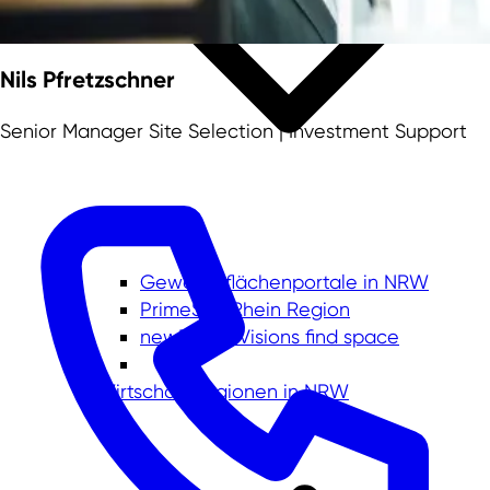
Nils Pfretzschner
Senior Manager Site Selection | Investment Support
Gewerbeflächenportale in NRW
PrimeSite Rhein Region
newPark - Visions find space
Wirtschaftsregionen in NRW