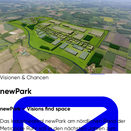
Zum Hauptinhalt springen
Zur Fußzeile springen
Team
Visionen & Chancen
newPark
newPark –
Visions find space
Das Industrieareal newPark am nördlichen Rand der
Metropole Ruhr soll in den nächsten Jahren zum