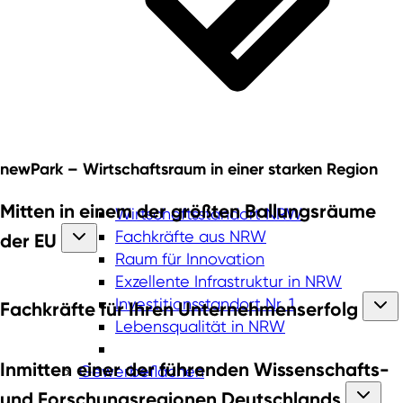
newPark – Wirtschaftsraum in einer
starken Region
Mitten in einem der größten Ballungsräume
Wirtschaftsstandort NRW
Fachkräfte aus NRW
der EU
Raum für Innovation
Exzellente Infrastruktur in NRW
Investitionsstandort Nr. 1
Fachkräfte für Ihren Unternehmenserfolg
Lebensqualität in NRW
Inmitten einer der führenden Wissenschafts-
Gewerbeflächen
und Forschungsregionen Deutschlands