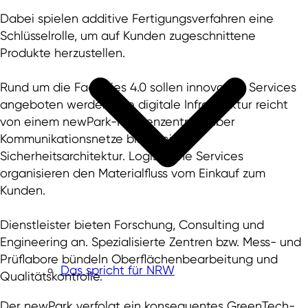
Dabei spielen additive Fertigungsverfahren eine
Schlüsselrolle, um auf Kunden zugeschnittene
Produkte herzustellen.
Rund um die Factories 4.0 sollen innovative Services
angeboten werden: Die digitale Infrastruktur reicht
von einem newPark-Rechenzentrum über
Kommunikationsnetze bis zu einer
Sicherheitsarchitektur. Logistische Services
organisieren den Materialfluss vom Einkauf zum
Kunden.
Dienstleister bieten Forschung, Consulting und
Engineering an. Spezialisierte Zentren bzw. Mess- und
Prüflabore bündeln Oberflächenbearbeitung und
Das spricht für NRW
Qualitätskontrolle.
Der newPark verfolgt ein konsequentes GreenTech-