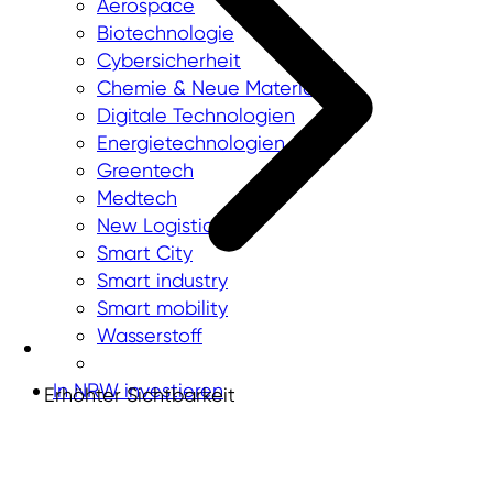
Aerospace
Biotechnologie
Cybersicherheit
Chemie & Neue Materialien
Digitale Technologien
Energietechnologien
Greentech
Medtech
New Logistics
Smart City
Smart industry
Smart mobility
Wasserstoff
In NRW investieren
Erhöhter Sichtbarkeit