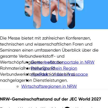
Die Messe bietet mit zahlreichen Konferenzen,
technischen und wissenschaftlichen Foren und
Seminaren einen umfassenden Überblick über die
gesamte Verbundwerkstoff- und
Wertschöpfungskette – von der
Gewerbeflächenportale in NRW
Rohmaterialherstellung und
PrimeSite Rhein Region
Verbundwerkstoffproduktion bis hin zu
newPark - Visions find space
nachgelagerten Dienstleistungen.
Wirtschaftsregionen in NRW
NRW-Gemeinschaftsstand auf der JEC World 2027