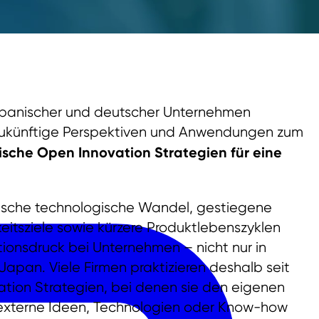
japanischer und deutscher Unternehmen
 zukünftige Perspektiven und Anwendungen zum
sche Open Innovation Strategien für eine
rasche technologische Wandel, gestiegene
itsziele sowie kürzere Produktlebenszyklen
tionsdruck bei Unternehmen – nicht nur in
apan. Viele Firmen praktizieren deshalb seit
ation Strategien, bei denen sie den eigenen
r externe Ideen, Technologien oder Know-how