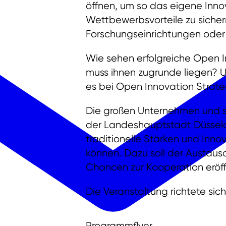
öffnen, um so das eigene Inno
Wettbewerbsvorteile zu sichern
Forschungseinrichtungen oder S
Wie sehen erfolgreiche Open 
muss ihnen zugrunde liegen? U
es bei Open Innovation Strat
Die großen Unternehmen und s
der Landeshauptstadt Düsseldo
traditionelle Stärken und Inno
können. Dazu soll der Austau
Chancen zur Kooperation eröf
Die Veranstaltung richtete si
Programmflyer