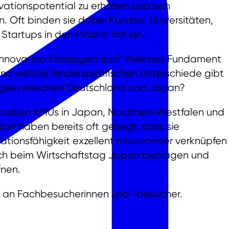
vationspotential zu erhöhen und sich
. Oft binden sie dabei Kunden, Universitäten,
tartups in den Prozess mit ein.
Innovation Strategien aus? Welches Fundament
nd welche länderspezifischen Unterschiede gibt
egien zwischen Deutschland und Japan?
tarken KMUs in Japan, Nordrhein‑Westfalen und
rf haben bereits oft gezeigt, dass sie
vationsfähigkeit exzellent miteinander verknüpfen
sch beim Wirtschaftstag Japan beitragen und
fnen.
ch an Fachbesucherinnen und -besucher.