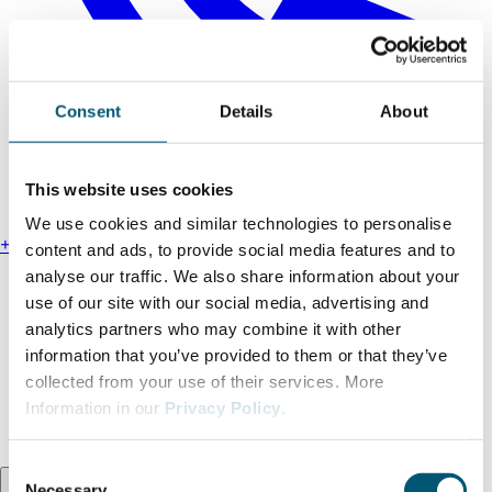
Consent
Details
About
This website uses cookies
We use cookies and similar technologies to personalise
+49 211 13000-0
content and ads, to provide social media features and to
analyse our traffic. We also share information about your
Anfahrt
use of our site with our social media, advertising and
Impressum
analytics partners who may combine it with other
Datenschutzhinweise
information that you’ve provided to them or that they’ve
Hinweisgeberschutzgesetz
collected from your use of their services. More
Erklärung zur Barrierefreiheit
Information in our
Privacy Policy
.
AGB
C
Sprache:
DE
Necessary