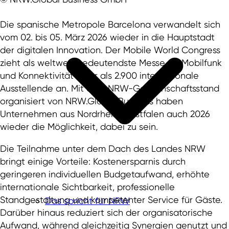
Die spanische Metropole Barcelona verwandelt sich
vom 02. bis 05. März 2026 wieder in die Hauptstadt
der digitalen Innovation. Der Mobile World Congress
zieht als weltweit bedeutendste Messe für Mobilfunk
und Konnektivität mehr als 2.900 internationale
Ausstellende an. Mit dem NRW-Gemeinschaftsstand
organisiert von NRW.Global Business haben
Unternehmen aus Nordrhein‑Westfalen auch 2026
wieder die Möglichkeit, dabei zu sein.
Die Teilnahme unter dem Dach des Landes NRW
bringt einige Vorteile: Kostenersparnis durch
geringeren individuellen Budgetaufwand, erhöhte
internationale Sichtbarkeit, professionelle
Standgestaltung und kompetenter Service für Gäste.
Das spricht für NRW
Darüber hinaus reduziert sich der organisatorische
Aufwand, während gleichzeitig Synergien genutzt und