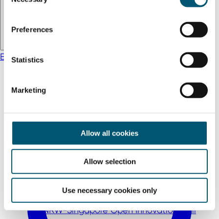
o
n
s
Preferences
e
n
EN
DE
TR
t
Statistics
S
e
Marketing
l
e
c
t
Allow all cookies
i
o
Internationale Messen
Allow selection
n
Messe meets Mittelstand
Unternehmensreisen
Use necessary cookies only
Außenwirtschaftsdaten
NRW-Singapore Open Innovation Call