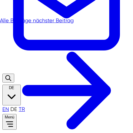
Alle Beiträge
nächster Beitrag
DE
EN
DE
TR
Menü