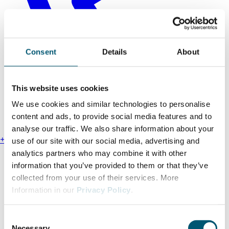
Consent
Details
About
This website uses cookies
We use cookies and similar technologies to personalise
content and ads, to provide social media features and to
analyse our traffic. We also share information about your
+49 211 13000-0
use of our site with our social media, advertising and
analytics partners who may combine it with other
Anfahrt
information that you’ve provided to them or that they’ve
Impressum
collected from your use of their services. More
Datenschutzhinweise
Information in our
Privacy Policy
.
Hinweisgeberschutzgesetz
Erklärung zur Barrierefreiheit
C
AGB
Necessary