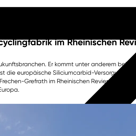
cyclingfabrik im Rheinischen Rev
le Zukunftsbranchen. Er kommt unter anderem beim 
ist die europäische Siliciumcarbid-Versorgung mi
Frechen-Grefrath im Rheinischen Revier für einen d
 Europa.