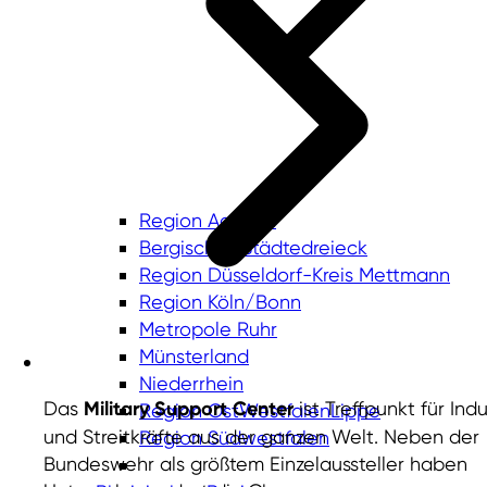
Region Aachen
Bergisches Städtedreieck
Region Düsseldorf-Kreis Mettmann
Region Köln/Bonn
Metropole Ruhr
Münsterland
Niederrhein
Das
Military Support Center
ist Treffpunkt für Indu
Region OstWestfalenLippe
und Streitkräfte aus der ganzen Welt. Neben der
Region Südwestfalen
Bundeswehr als größtem Einzelaussteller haben