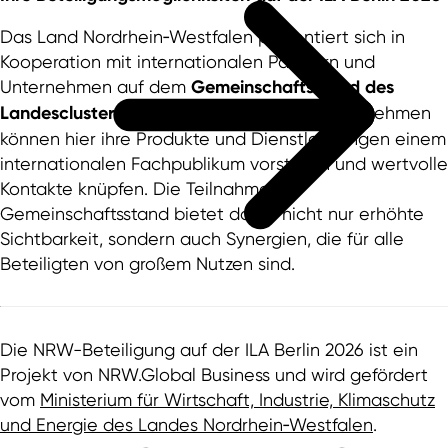
Das Land Nordrhein‑Westfalen präsentiert sich in
Kooperation mit internationalen Partnern und
Unternehmen auf dem
Gemeinschaftsstand des
Landesclusters Aerospace.NRW
. NRW-Unternehmen
können hier ihre Produkte und Dienstleistungen einem
internationalen Fachpublikum vorstellen und wertvolle
Kontakte knüpfen. Die Teilnahme am
Gemeinschaftsstand bietet dabei nicht nur erhöhte
Sichtbarkeit, sondern auch Synergien, die für alle
Beteiligten von großem Nutzen sind.
Die NRW-Beteiligung auf der ILA Berlin 2026 ist ein
Projekt von NRW.Global Business und wird gefördert
vom
Ministerium für Wirtschaft, Industrie, Klimaschutz
und Energie des Landes Nordrhein‑Westfalen
.