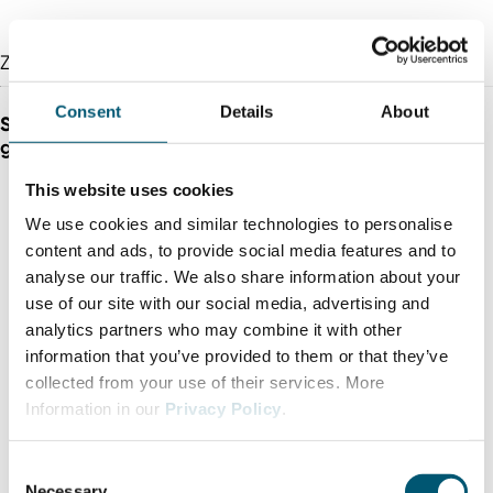
Zuletzt aktualisiert am: 18.02.2026
Consent
Details
About
Sprechen Sie uns
gerne an!
This website uses cookies
We use cookies and similar technologies to personalise
content and ads, to provide social media features and to
analyse our traffic. We also share information about your
use of our site with our social media, advertising and
analytics partners who may combine it with other
information that you’ve provided to them or that they’ve
collected from your use of their services. More
Information in our
Privacy Policy
.
C
Necessary