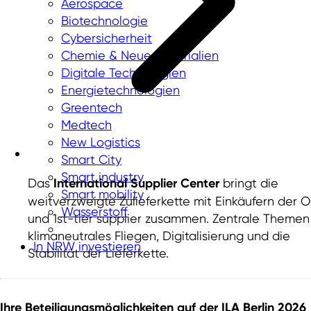
Aerospace
Biotechnologie
Cybersicherheit
Chemie & Neue Materialien
Digitale Technologien
Energietechnologien
Greentech
Medtech
New Logistics
Smart City
Smart industry
Das
International Supplier Center
bringt die
Smart mobility
weitverzweigte Zulieferkette mit Einkäufern der 
Wasserstoff
und 1st-tier supplier zusammen. Zentrale Themen
klimaneutrales Fliegen, Digitalisierung und die
In NRW investieren
Stabilität der Lieferkette.
Ihre Beteiligungsmöglichkeiten auf der ILA Berlin 2026