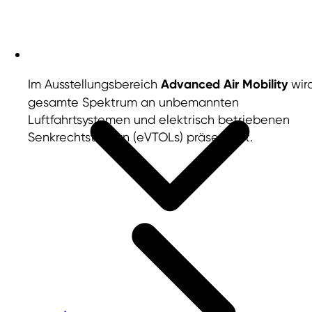
Im Ausstellungsbereich
Advanced Air Mobility
wir
gesamte Spektrum an unbemannten
Luftfahrtsystemen und elektrisch betriebenen
Senkrechtstartern (eVTOLs) präsentiert.