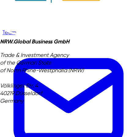
Team
NRW.Global Business GmbH
Trade & Investment Agency
of the German State
of North Rhine-Westphalia (NRW)
Völklinger Str. 4
40219 Düsseldorf
Germany