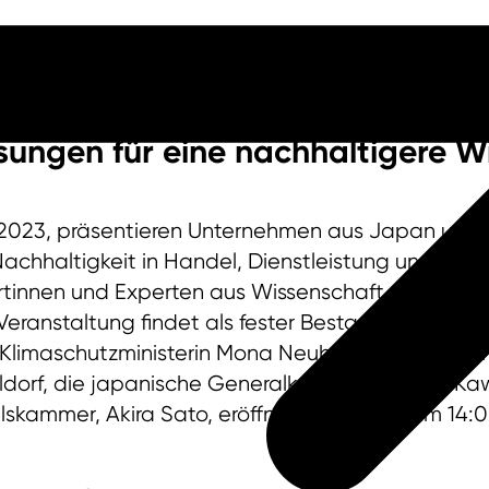
ungen für eine nachhaltigere Wi
2023, präsentieren Unternehmen aus Japan und N
haltigkeit in Handel, Dienstleistung und Industr
tinnen und Experten aus Wissenschaft und Politi
eranstaltung findet als fester Bestandteil des tr
Klimaschutzministerin Mona Neubaur, Dr. Stephan 
dorf, die japanische Generalkonsulin Setsuko K
skammer, Akira Sato, eröffnen das Event um 14:0