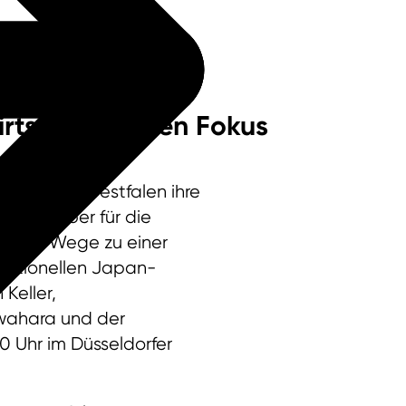
rtschaft in den Fokus
ordrhein‑Westfalen ihre
ie: Treiber für die
k über Wege zu einer
aditionellen Japan-
Keller,
awahara und der
0 Uhr im Düsseldorfer