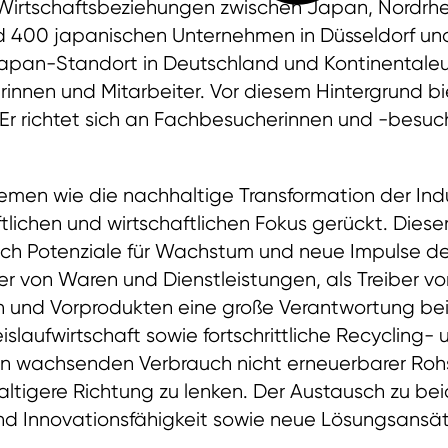
n Wirtschaftsbeziehungen zwischen Japan, Nordrh
d 400 japanischen Unternehmen in Düsseldorf un
r Japan-Standort in Deutschland und Kontinental
innen und Mitarbeiter. Vor diesem Hintergrund bi
 Er richtet sich an Fachbesucherinnen und -besu
emen wie die nachhaltige Transformation der Ind
tlichen und wirtschaftlichen Fokus gerückt. Diese
auch Potenziale für Wachstum und neue Impulse 
r von Waren und Dienstleistungen, als Treiber v
en und Vorprodukten eine große Verantwortung be
laufwirtschaft sowie fortschrittliche Recycling- 
den wachsenden Verbrauch nicht erneuerbarer Ro
altigere Richtung zu lenken. Der Austausch zu b
 und Innovationsfähigkeit sowie neue Lösungsansä