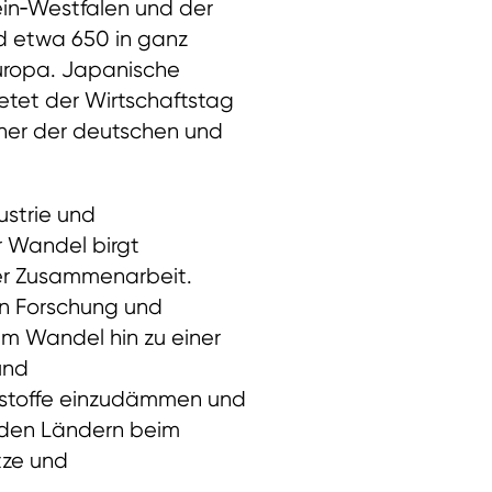
ein‑Westfalen und der
d etwa 650 in ganz
europa. Japanische
etet der Wirtschaftstag
cher der deutschen und
ustrie und
r Wandel birgt
der Zusammenarbeit.
on Forschung und
im Wandel hin zu einer
und
hstoffe einzudämmen und
eiden Ländern beim
tze und