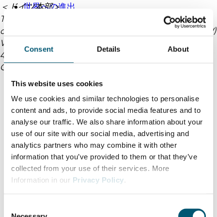
世界への進出
＜ドイツ本部＞
Trade & Investment Agency
of the German State of North Rhine-Westphalia (NRW)
Völklinger Str. 4
Consent
Details
About
40219 Düsseldorf
Germany
This website uses cookies
We use cookies and similar technologies to personalise
content and ads, to provide social media features and to
analyse our traffic. We also share information about your
use of our site with our social media, advertising and
analytics partners who may combine it with other
information that you’ve provided to them or that they’ve
collected from your use of their services. More
Information in our
Privacy Policy
.
C
Necessary