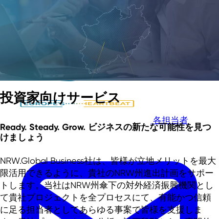
メインコンテンツへスキップ
フッターへスキップ
投資家向けサービス
各担当者
Ready. Steady. Grow.
ビジネスの新たな可能性を見つ
けましょう
NRW.Global Business社は、皆様が立地メリットを最大
限活用できるように、貴社のNRW州進出計画をサポー
トします。当社はNRW州傘下の対外経済振興機関とし
て貴社プロジェクトを全プロセスにて、有能かつ信頼
に足る担当者としてあらゆる事案で皆様を支援しま