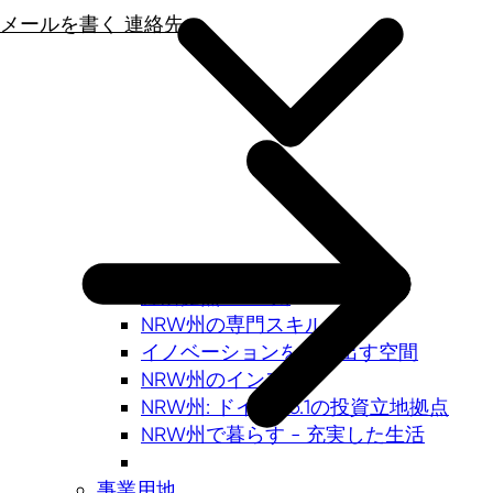
メールを書く
連絡先へ
経済拠点 NRW州
NRW州の専門スキル力
イノベーションを生み出す空間
NRW州のインフラ
NRW州: ドイツNo.1の投資立地拠点
NRW州で暮らす - 充実した生活
事業用地