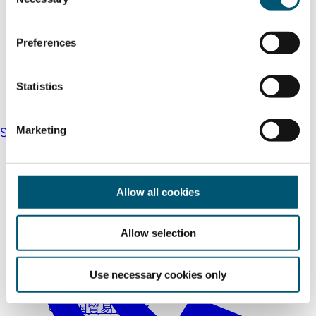
o
n
s
Preferences
e
n
t
Statistics
S
e
Marketing
Send an email
l
e
c
t
Allow all cookies
i
o
Allow selection
n
国際見本市
Use necessary cookies only
企業向け視察ツアー
外国貿易データ