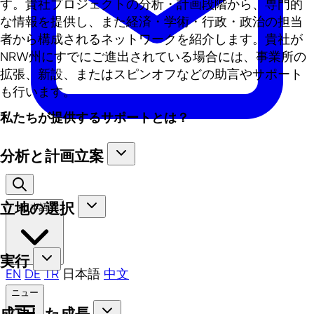
す。貴社プロジェクトの分析・計画段階から、専門的
な情報を提供し、また経済・学術・行政・政治の担当
者から構成されるネットワークを紹介します。貴社が
NRW州にすでにご進出されている場合には、事業所の
拡張、新設、またはスピンオフなどの助言やサポート
も行います。
私たちが提供するサポートとは？
分析と計画立案
立地の選択
日本語
実行
EN
DE
TR
日本語
中文
ニュー
成功した成長