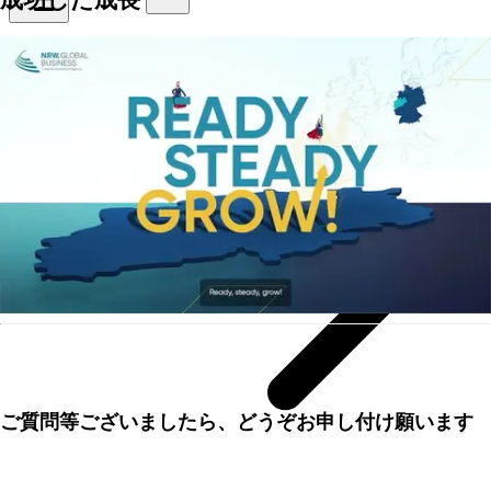
立地拠点NRW州
このコンテンツは現在、クッキー設定によってブロッ
クされています。
ご質問等ございましたら、どうぞお申し付け願います
設定を変更する