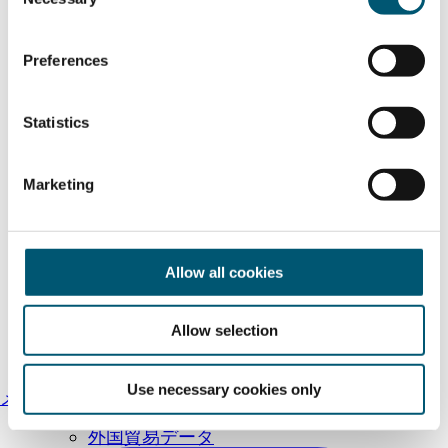
o
n
s
Preferences
e
n
t
Statistics
S
e
Marketing
l
e
c
t
Allow all cookies
i
o
Allow selection
n
国際見本市
Use necessary cookies only
メールを送信する
企業向け視察ツアー
外国貿易データ