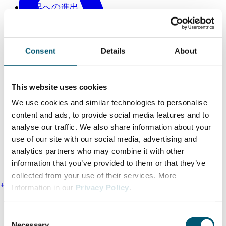
世界への進出
Consent
Details
About
This website uses cookies
We use cookies and similar technologies to personalise
content and ads, to provide social media features and to
analyse our traffic. We also share information about your
use of our site with our social media, advertising and
analytics partners who may combine it with other
information that you’ve provided to them or that they’ve
collected from your use of their services. More
+81 3 52102300
Information in our
Privacy Policy
.
C
Necessary