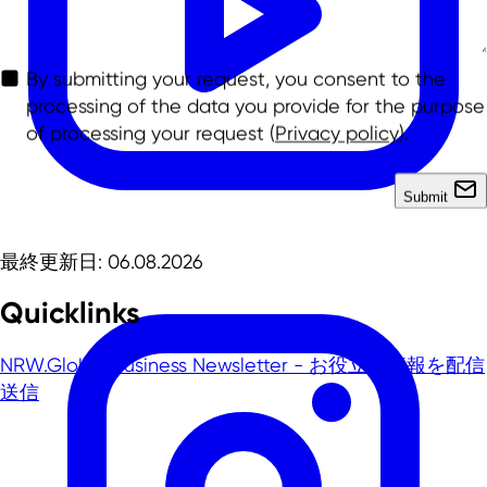
By submitting your request, you consent to the
processing of the data you provide for the purpose
of processing your request (
Privacy policy
).
Submit
最終更新日: 06.08.2026
Quicklinks
NRW.Global Business Newsletter - お役立ち情報を配信
送信