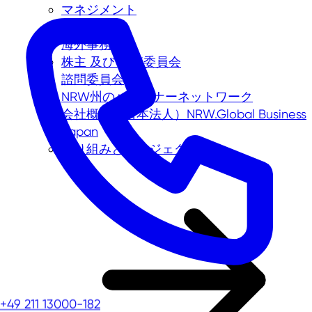
マネジメント
各担当者
海外事務所
株主 及び 監査委員会
諮問委員会
NRW州のパートナーネットワーク
会社概要（日本法人）NRW.Global Business
Japan
取り組みとプロジェクト
+49 211 13000-182