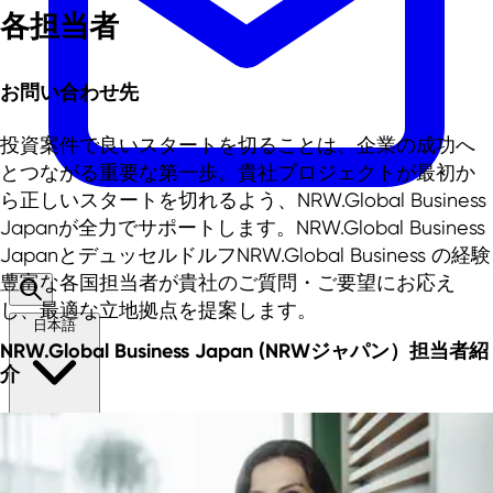
各担当者
お問い合わせ先
投資案件で良いスタートを切ることは、企業の成功へ
とつながる重要な第一歩。貴社プロジェクトが最初か
ら正しいスタートを切れるよう、NRW.Global Business
Japanが全力でサポートします。NRW.Global Business
JapanとデュッセルドルフNRW.Global Business の経験
豊富な各国担当者が貴社のご質問・ご要望にお応え
し、最適な立地拠点を提案します。
日本語
NRW.Global Business Japan (NRWジャパン）担当者紹
介
EN
DE
TR
日本語
中文
ニュー