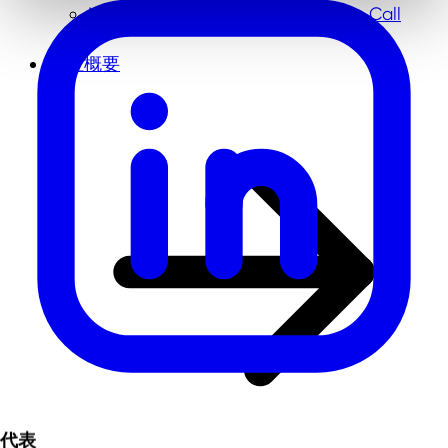
NRW-Singapore Open Innovation Call
会社概要
代表