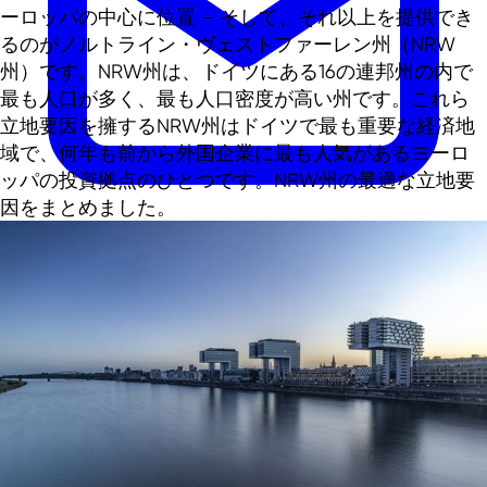
ーロッパの中心に位置 – そして、それ以上を提供でき
るのがノルトライン・ヴェストファーレン州（NRW
州）です。NRW州は、ドイツにある16の連邦州の内で
最も人口が多く、最も人口密度が高い州です。これら
立地要因を擁するNRW州はドイツで最も重要な経済地
域で、何年も前から外国企業に最も人気があるヨーロ
ッパの投資拠点のひとつです。NRW州の最適な立地要
因をまとめました。
日本語
EN
DE
TR
日本語
中文
ニュー