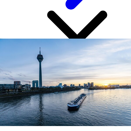
NRW州商業用地ポータルサイト
PrimeSiteライン事業用地
newPark - Visions find space
各経済地域の紹介