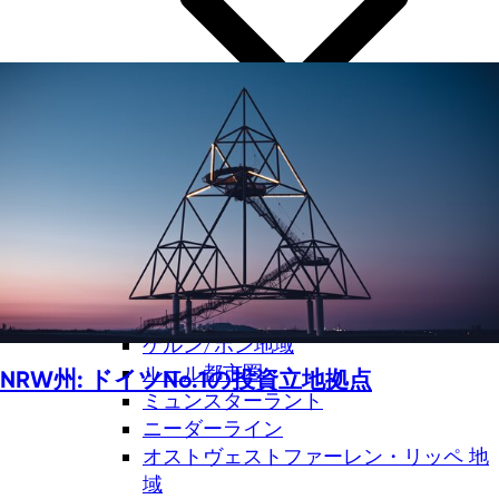
アーヘン地域
ベルギッシュ三角地域
デュッセルドルフ・メットマン地域
ケルン/ボン地域
ルール都市圏
NRW州: ドイツNo.1の投資立地拠点
ミュンスターラント
ニーダーライン
オストヴェストファーレン・リッペ 地
域