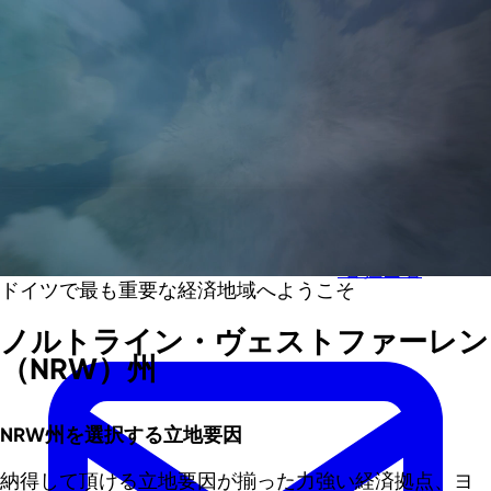
メインコンテンツへスキップ
フッターへスキップ
各担当者
ドイツで最も重要な経済地域へようこそ
ノルトライン・ヴェストファーレン
（NRW）州
NRW州を選択する立地要因
納得して頂ける立地要因が揃った力強い経済拠点、ヨ