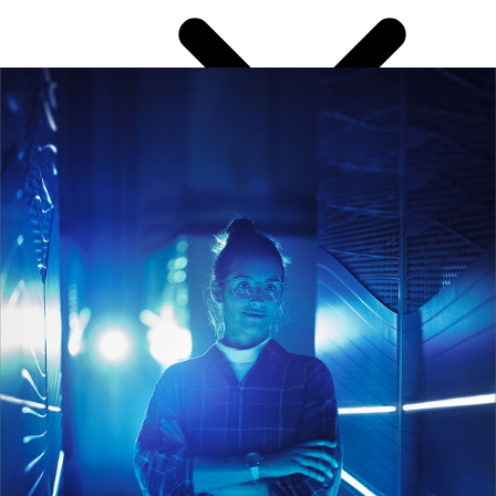
経済拠点 NRW州
NRW州の専門スキル力
イノベーションを生み出す空間
NRW州のインフラ
NRW州: ドイツNo.1の投資立地拠点
NRW州で暮らす - 充実した生活
事業用地