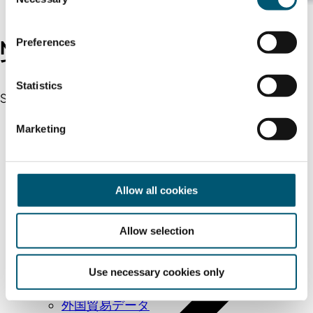
o
n
s
Preferences
NRW州が選ばれる最大の理由 - 3D
e
で探ってみましょう！
n
t
Statistics
Start 3D-special
S
e
Marketing
l
e
c
t
Allow all cookies
i
o
Allow selection
n
国際見本市
Use necessary cookies only
企業向け視察ツアー
外国貿易データ