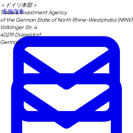
＜ドイツ本部＞
各担当者
Trade & Investment Agency
of the German State of North Rhine-Westphalia (NRW)
Völklinger Str. 4
40219 Düsseldorf
Germany