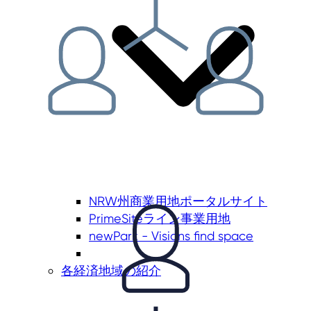
NRW州商業用地ポータルサイト
PrimeSiteライン事業用地
newPark - Visions find space
各経済地域の紹介