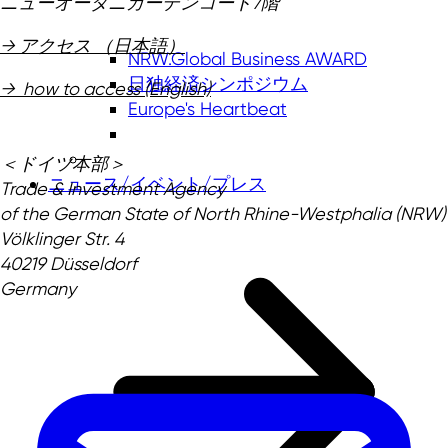
ニューオータニガーデンコート7階
→ アクセス （日本語）
NRW.Global Business AWARD
日独経済シンポジウム
→ how to access (English)
Europe's Heartbeat
＜ドイツ本部＞
ニュース/イベント/プレス
Trade & Investment Agency
of the German State of North Rhine-Westphalia (NRW)
Völklinger Str. 4
40219 Düsseldorf
Germany