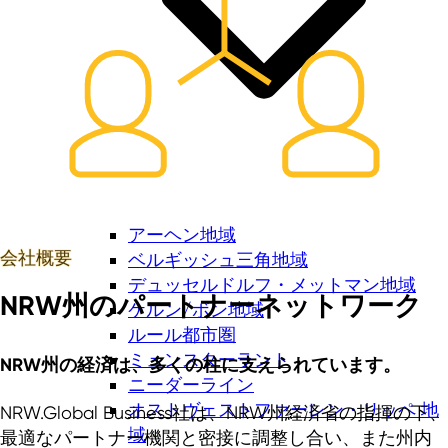
アーヘン地域
会社概要
ベルギッシュ三角地域
デュッセルドルフ・メットマン地域
NRW州のパートナーネットワーク
ケルン/ボン地域
ルール都市圏
ミュンスターラント
NRW州の経済は、多くの柱に支えられています。
ニーダーライン
オストヴェストファーレン・リッペ 地
NRW.Global Business社は、NRW州経済省の指揮の下、
域
最適なパートナー機関と密接に調整し合い、また州内