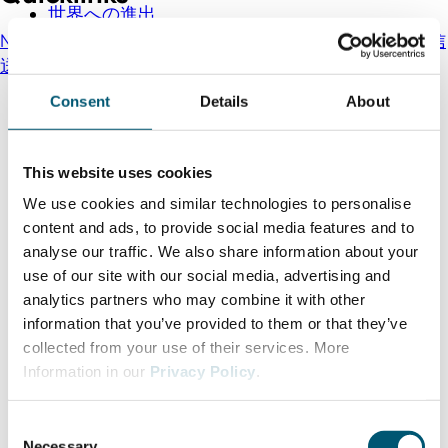
世界への進出
NRW.Global Business Newsletter - お役立ち情報を配信
送信
Consent
Details
About
This website uses cookies
We use cookies and similar technologies to personalise
content and ads, to provide social media features and to
analyse our traffic. We also share information about your
use of our site with our social media, advertising and
analytics partners who may combine it with other
information that you’ve provided to them or that they’ve
collected from your use of their services. More
Information in our
Privacy Policy
.
C
Necessary