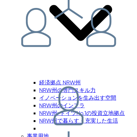
経済拠点 NRW州
NRW州の専門スキル力
イノベーションを生み出す空間
NRW州のインフラ
NRW州: ドイツNo.1の投資立地拠点
NRW州で暮らす - 充実した生活
事業用地