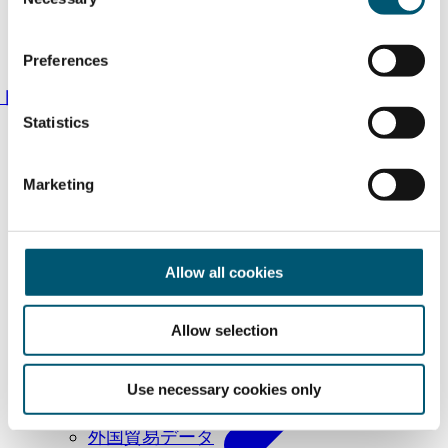
o
n
s
Preferences
e
ドイツNRW州とは…こんなところ
n
t
Statistics
S
e
Marketing
l
e
c
t
Allow all cookies
i
o
Allow selection
n
国際見本市
Use necessary cookies only
企業向け視察ツアー
外国貿易データ