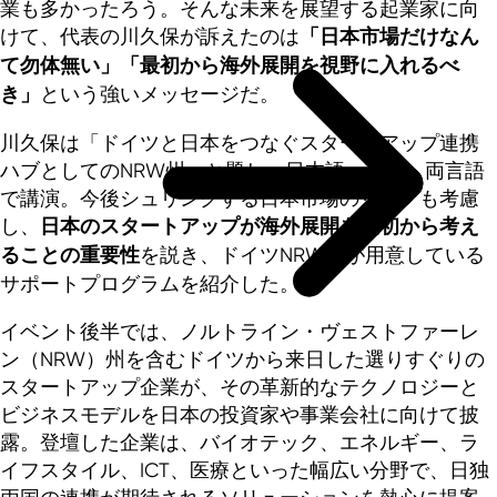
業も多かったろう。そんな未来を展望する起業家に向
けて、代表の川久保が訴えたのは
「日本市場だけなん
て勿体無い」「最初から海外展開を視野に入れるべ
き」
という強いメッセージだ。
川久保は「ドイツと日本をつなぐスタートアップ連携
ハブとしてのNRW州」と題し、日本語・英語、両言語
で講演。今後シュリンクする日本市場のリスクも考慮
し、
日本のスタートアップが海外展開を最初から考え
ることの重要性
を説き、ドイツNRW州が用意している
サポートプログラムを紹介した。
イベント後半では、ノルトライン・ヴェストファーレ
ン（NRW）州を含むドイツから来日した選りすぐりの
スタートアップ企業が、その革新的なテクノロジーと
ビジネスモデルを日本の投資家や事業会社に向けて披
露。登壇した企業は、バイオテック、エネルギー、ラ
イフスタイル、ICT、医療といった幅広い分野で、日独