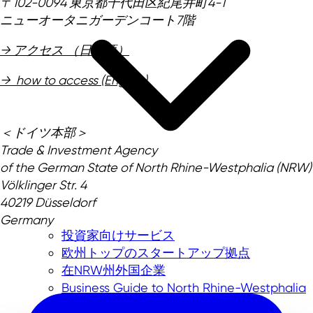
〒102-0094 東京都千代田区紀尾井町4-1
ニューオータニガーデンコート7階
→ アクセス （日本語）
→ how to access (English)
＜ドイツ本部＞
Trade & Investment Agency
of the German State of North Rhine-Westphalia (NRW)
Völklinger Str. 4
40219 Düsseldorf
Germany
投資家向けサービス
欧州トップのスタートアップ拠点
在NRW州外国企業
Business Guide to North Rhine-Westphalia