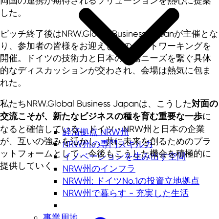
両国の連携が期待されるソリューションを熱心に提案
した。
ピッチ終了後はNRW.Global Business Japanが主催とな
り、参加者の皆様をお迎えしてのネットワーキングを
開催。ドイツの技術力と日本の市場ニーズを繋ぐ具体
的なディスカッションが交わされ、会場は熱気に包ま
れた。
私たちNRW.Global Business Japanは、こうした
対面の
交流こそが、新たなビジネスの種を育む重要な一歩
に
なると確信している。ドイツ・NRW州と日本の企業
経済拠点 NRW州
が、互いの強みを活かし、共に未来を創るためのプラ
NRW州の専門スキル力
ットフォームとして、今後もこうした機会を積極的に
イノベーションを生み出す空間
提供していく。
NRW州のインフラ
NRW州: ドイツNo.1の投資立地拠点
NRW州で暮らす - 充実した生活
事業用地