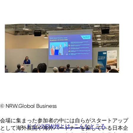
© NRW.Global Business
会場に集まった参加者の中には自らがスタートアップ
ドイツNRW州とは…こんなところ
として海外展開や海外パートナーを探している日本企