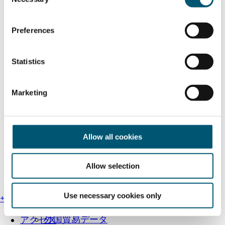
o
n
s
Preferences
e
n
t
Statistics
S
e
Marketing
l
e
c
t
Allow all cookies
i
o
Allow selection
n
国際見本市
Use necessary cookies only
+49 211 13000-0
企業向け視察ツアー
外国貿易データ
アクセス