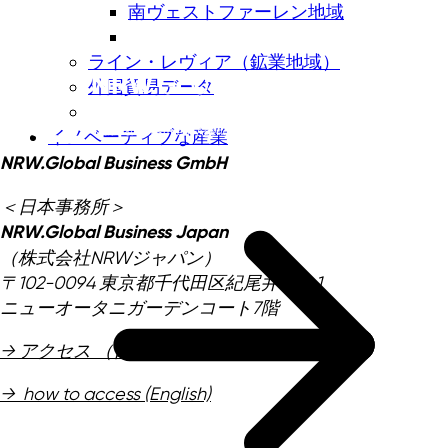
南ヴェストファーレン地域
ライン・レヴィア（鉱業地域）
外国貿易データ
イノベーティブな産業
NRW.Global Business GmbH
＜日本事務所＞
NRW.Global Business Japan
（株式会社NRWジャパン）
〒102-0094 東京都千代田区紀尾井町4-1
ニューオータニガーデンコート7階
→ アクセス （日本語）
→ how to access (English)