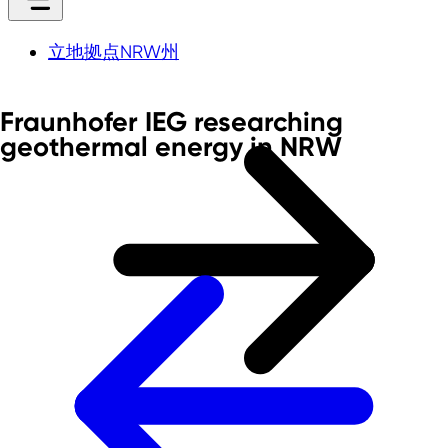
立地拠点NRW州
Fraunhofer IEG researching
geothermal energy in NRW