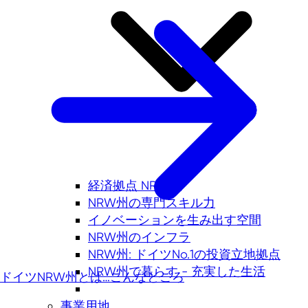
経済拠点 NRW州
NRW州の専門スキル力
イノベーションを生み出す空間
NRW州のインフラ
NRW州: ドイツNo.1の投資立地拠点
NRW州で暮らす - 充実した生活
ドイツNRW州とは…こんなところ
事業用地