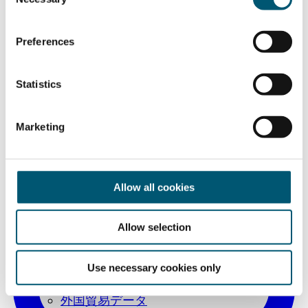
o
n
s
Preferences
e
n
t
Statistics
S
e
Marketing
l
e
c
t
Allow all cookies
i
o
Allow selection
n
国際見本市
Use necessary cookies only
企業向け視察ツアー
外国貿易データ