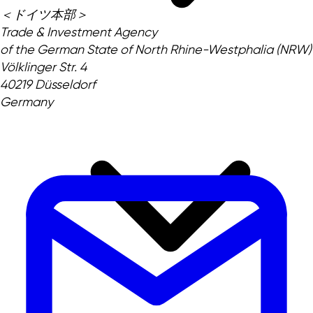
＜ドイツ本部＞
Trade & Investment Agency
of the German State of North Rhine-Westphalia (NRW)
Völklinger Str. 4
40219 Düsseldorf
Germany