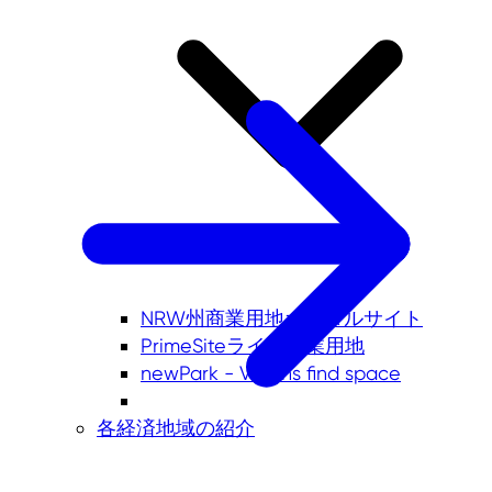
NRW州商業用地ポータルサイト
PrimeSiteライン事業用地
newPark - Visions find space
各経済地域の紹介