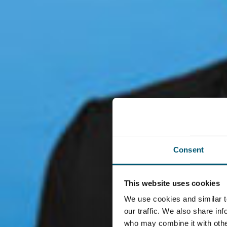
中文
EN
DE
TR
日本語
中文
菜单
Consent
投资热土北威州
This website uses cookies
We use cookies and similar t
our traffic. We also share in
who may combine it with other