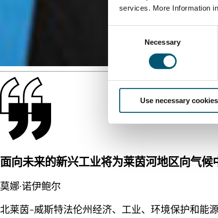
services. More Information i
C
Necessary
o
n
s
e
n
Use necessary cookies
t
S
e
l
e
c
面向未来的新兴工业将为莱茵河地区向气候
t
i
莫娜·诺伊鲍尔
o
n
北莱茵-威斯特法伦州经济、工业、环境保护和能