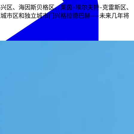
兴区、海因斯贝格区、莱茵-埃尔夫特-克雷斯区、
琛城市区和独立城市门兴格拉德巴赫——未来几年将