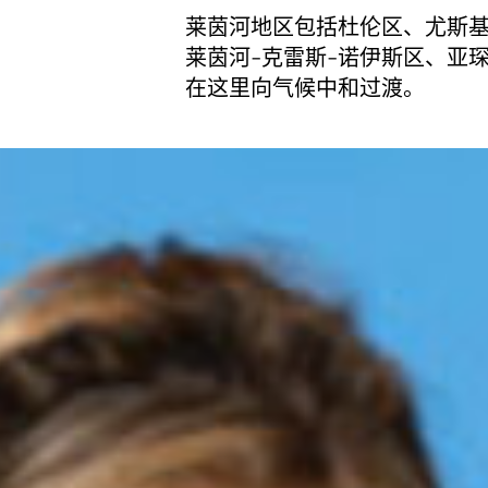
莱茵河地区包括杜伦区、尤斯基
莱茵河-克雷斯-诺伊斯区、亚
在这里向气候中和过渡。