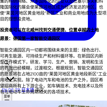
集的科研网络、众多国际化的企业以及杜塞尔多夫和科
隆国际化的展会使莱茵河地区成为经济发达的地区，也
使“莱茵河地区黄金地段”新区工业和商业用地成为大型项
目的理想投资地。
投资者可以在北威州找到交通便捷、位置卓越的土地
愿景：德国第一家智能交通园区
智能交通园区内一切都将围绕未来的主题：绿色出行、
可再生能源、可持续生产和材料循环等。在新园区内新
型工作模式下，研发、学习、生产、营销、发明和生活
的界限已经模糊，过渡相交。根据规划，智能交通园区
中文
的愿景将在占地2100亩的“莱茵河地区黄金地段新区”工业
用地上实现。除了电动汽车和电池的生产之外，园区希
望招商所有上下游企业，如车辆技术、充电技术以及所
EN
DE
TR
日本語
中文
有与电动车生命周期相关的各项技术。
菜单