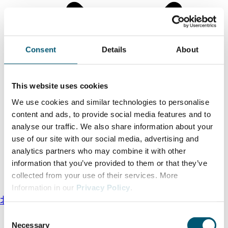
Consent
Details
About
This website uses cookies
We use cookies and similar technologies to personalise
content and ads, to provide social media features and to
analyse our traffic. We also share information about your
use of our site with our social media, advertising and
投资者服务
analytics partners who may combine it with other
初创企业在欧洲的顶级区位
information that you’ve provided to them or that they’ve
北威州的外资企业
collected from your use of their services. More
Business Guide to North Rhine-Westphalia
Information in our
Privacy Policy
.
北威州的外资企业
全球业务拓展
C
Necessary
o