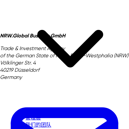
NRW.Global Business GmbH
Trade & Investment Agency
of the German State of North Rhine-Westphalia (NRW)
Völklinger Str. 4
40219 Düsseldorf
Germany
我们的使命
管理层
我们的团队