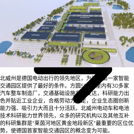
投资热土北威州
此内容目前受您的 Cookie 设置限制而无法显示。
北威州是德国电动出行的领先地区，为德国第一家智能
交通园区提供了最好的条件。方圆500公里内有30多家
更改设置
汽车整车制造厂，交通基础设施非常发达，科研能力出
色并贴近工业企业，合格劳动力充足，企业生态圈创新
能力强、吸引力大而且十分活跃。北威州电动车和电池
技术科研能力世界领先，众多的研究机构以及其他互补
的科研集群是“莱茵河地区黄金地段新区”最重要的区位优
势，使德国首家智能交通园区的概念变为可能。