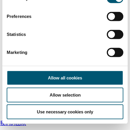
n
s
Preferences
e
n
t
Statistics
S
e
Marketing
l
e
c
t
Allow all cookies
i
o
Allow selection
n
Use necessary cookies only
我们的团队