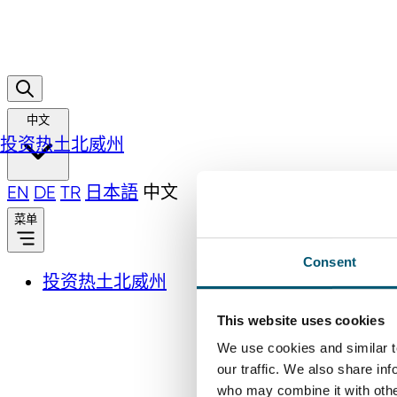
中文
投资热土北威州
EN
DE
TR
日本語
中文
菜单
Consent
投资热土北威州
This website uses cookies
We use cookies and similar t
our traffic. We also share in
who may combine it with other