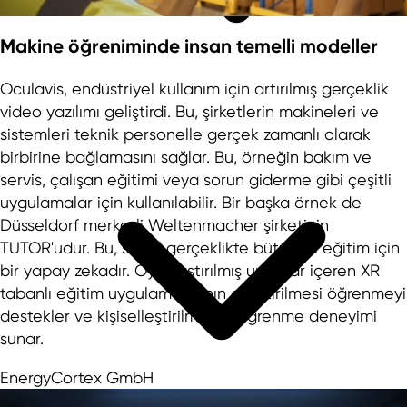
Makine öğreniminde insan temelli modeller
Oculavis, endüstriyel kullanım için artırılmış gerçeklik
video yazılımı geliştirdi. Bu, şirketlerin makineleri ve
sistemleri teknik personelle gerçek zamanlı olarak
birbirine bağlamasını sağlar. Bu, örneğin bakım ve
servis, çalışan eğitimi veya sorun giderme gibi çeşitli
uygulamalar için kullanılabilir. Bir başka örnek de
Düsseldorf merkezli Weltenmacher şirketinin
TUTOR'udur. Bu, sanal gerçeklikte bütünsel eğitim için
bir yapay zekadır. Oyunlaştırılmış unsurlar içeren XR
tabanlı eğitim uygulamalarının geliştirilmesi öğrenmeyi
destekler ve kişiselleştirilmiş bir öğrenme deneyimi
sunar.
EnergyCortex GmbH