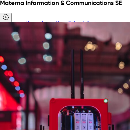
Materna Information & Communications SE
Havacılık ve Uzay Teknolojileri
Biyoteknoloji
Siber Güvenlik
Kimyasallar ve Yeni Malzemeler
Dijital Teknolojiler
Enerji Teknolojileri
Çevre Teknolojisi (GreenTech)
Tıbbi teknoloji (MedTech)
Yeni Lojistik
Akıllı Şehirler
Akıllı Endüstriler
Akıllı Mobilite
Hidrojen
NRW'ye Yatırım