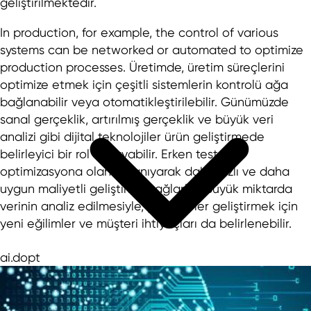
geliştirilmektedir.
In production, for example, the control of various
systems can be networked or automated to optimize
production processes. Üretimde, üretim süreçlerini
optimize etmek için çeşitli sistemlerin kontrolü ağa
bağlanabilir veya otomatikleştirilebilir. Günümüzde
sanal gerçeklik, artırılmış gerçeklik ve büyük veri
analizi gibi dijital teknolojiler ürün geliştirmede
belirleyici bir rol oynayabilir. Erken test ve
optimizasyona olanak tanıyarak daha hızlı ve daha
uygun maliyetli geliştirme sağlarlar. Büyük miktarda
verinin analiz edilmesiyle, yeni fikirler geliştirmek için
yeni eğilimler ve müşteri ihtiyaçları da belirlenebilir.
ai.dopt