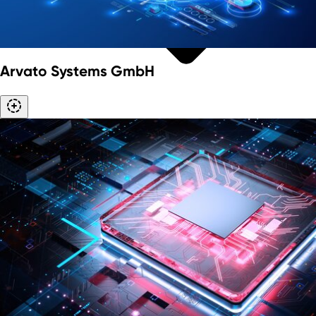
Arvato Systems GmbH
Aachen Bölgesi
Bergisch Şehirler Bölgesi
Düsseldorf-Mettmann Bölgesi
Köln/Bonn Bölgesi
Ruhr Metropol Bölgesi
Münster Bölgesi
Aşağı Ren Bölgesi
Kuzey Ren-Vestfalya'daki ekonomik
bölgeler