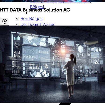
Güney Vestfalya (Südwestfalen)
Bölgesi
NTT DATA Business Solution AG
Ren Bölgesi
Dış Ticaret Verileri
Yenilikçi Teknolojik Alanlar