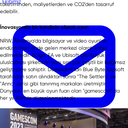
Ekibimiz
tüketiminden, maliyetlerden ve CO2'den tasarruf
edebilir.
İnovasyonda bir katalizör olarak oyun
NRW, Almanya'da bilgisayar ve video oyunları
endüstrisinin önde gelen merkezi olarak kabul
edilmektedir. Bölge, EA ve Ubisoft gibi büyük
uluslararası şirketlerin yanı sıra çok çeşitli bir bağımsız
geliştiriciye sahiptir. Düsseldorf'tan Blue Byte, Ubisoft
tarafından satın alındıktan sonra "The Settlers" ve
"Anno" serisi gibi tanınmış markaları üretmiştir.
Dünyanın en büyük oyun fuarı olan "gamescom" da
her yıl Köln'de düzenlenmektedir.