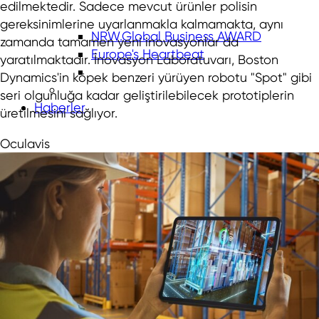
edilmektedir. Sadece mevcut ürünler polisin
gereksinimlerine uyarlanmakla kalmamakta, aynı
NRW.Global Business AWARD
zamanda tamamen yeni inovasyonlar da
Europe's Heartbeat
yaratılmaktadır. İnovasyon Laboratuvarı, Boston
Dynamics'in köpek benzeri yürüyen robotu "Spot" gibi
seri olgunluğa kadar geliştirilebilecek prototiplerin
Haberler
üretilmesini sağlıyor.
Oculavis