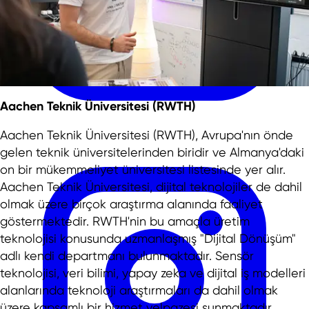
Aachen Teknik Üniversitesi (RWTH)
Aachen Teknik Üniversitesi (RWTH), Avrupa'nın önde
gelen teknik üniversitelerinden biridir ve Almanya'daki
on bir mükemmeliyet üniversitesi listesinde yer alır.
Aachen Teknik Üniversitesi, dijital teknolojiler de dahil
olmak üzere birçok araştırma alanında faaliyet
göstermektedir. RWTH'nin bu amaçla üretim
teknolojisi konusunda uzmanlaşmış "Dijital Dönüşüm"
adlı kendi departmanı bulunmaktadır. Sensör
teknolojisi, veri bilimi, yapay zeka ve dijital iş modelleri
alanlarında teknoloji araştırmaları da dahil olmak
üzere kapsamlı bir hizmet yelpazesi sunmaktadır.