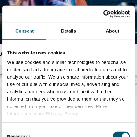
Business Guide to North Rhine-Westphalia
Dünya çapında büyüme
Consent
Details
About
This website uses cookies
Attensi
We use cookies and similar technologies to personalise
content and ads, to provide social media features and to
analyse our traffic. We also share information about your
use of our site with our social media, advertising and
analytics partners who may combine it with other
information that you’ve provided to them or that they’ve
collected from your use of their services. More
Information in our
Privacy Policy
.
C
Necessary