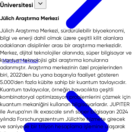
Üniversitesi
Jülich Araştırma Merkezi
Jülich Araştırma Merkezi, sürdürülebilir biyoekonomi,
bilgi ve enerji dahil olmak üzere çeşitli kilit alanlara
odaklanan disiplinler arası bir araştırma merkezidir.
Merkez, dijital teknolojiler alanında, süper bilgisayar ve
kuantum teknolojisi gibi araştırma konularına
Medya Merkezi
adanmıştır. Araştırma merkezinin özel projelerinden
biri, 2022'den bu yana başarıyla faaliyet gösteren
5.000'den fazla kübite sahip bir kuantum tavlayıcıdır.
Kuantum tavlayıcılar, örneğin havacılıkta çeşitli
kombinatoryal optimizasyon problemlerini çözmek için
kuantum mekaniğini kullanan bilgisayarlardır. JUPITER
ile Avrupa'nın ilk exascale sınıfı süper bilgisayarı 2024
yılında Forschungszentrum Jülich'te hizmete girecek
ve saniyede bir trilyon hesaplama işlemine ulaşarak