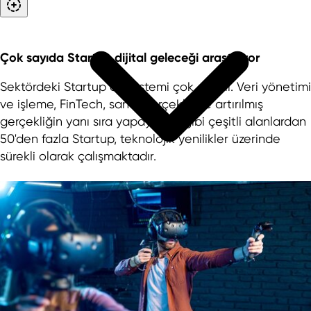
Çok sayıda Startup dijital geleceği araştırıyor
Sektördeki Startup ekosistemi çok çeşitli. Veri yönetimi
ve işleme, FinTech, sanal gerçeklik ve artırılmış
gerçekliğin yanı sıra yapay zeka gibi çeşitli alanlardan
50'den fazla Startup, teknolojik yenilikler üzerinde
sürekli olarak çalışmaktadır.
Yatırımcılara Sunulan Hizmetler
Avrupa'da Startup'lar için en iyi lokasyon
Kuzey Ren-Vestfalya’daki uluslararası
şirketler