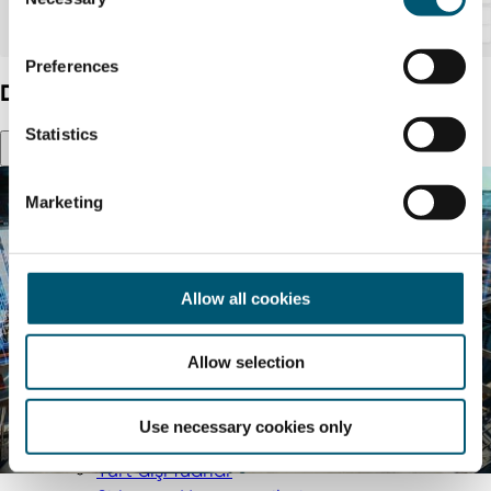
o
n
s
Preferences
e
DeepL
n
t
Statistics
S
e
Marketing
l
e
c
t
Allow all cookies
i
o
Allow selection
n
Use necessary cookies only
Yurt dışı fuarlar