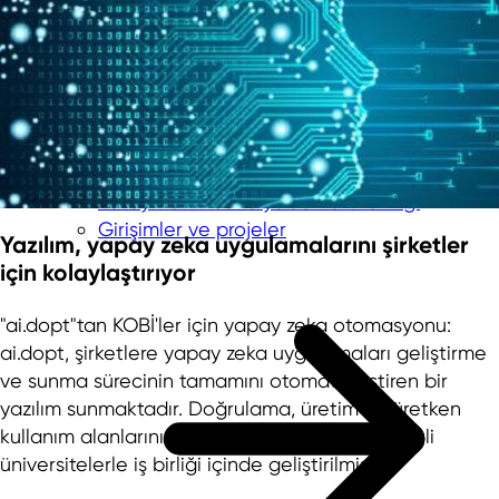
Misyonumuz
Şirket Yönetimi
Ekibimiz
Yurt Dışı Bürolar
Hissedar & Denetim Kurulu
Danışma Kurulu
Kuzey Ren-Vestfalya'da Partner Ağı
Girişimler ve projeler
Yazılım, yapay zeka uygulamalarını şirketler
için kolaylaştırıyor
"ai.dopt"tan KOBİ'ler için yapay zeka otomasyonu:
ai.dopt, şirketlere yapay zeka uygulamaları geliştirme
ve sunma sürecinin tamamını otomatikleştiren bir
yazılım sunmaktadır. Doğrulama, üretim ve üretken
kullanım alanlarını kapsamaktadır. Yazılım çeşitli
üniversitelerle iş birliği içinde geliştirilmiştir.