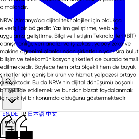
olmalarıdır.
NRW, Almanya'da dijital teknolojiler için oldukça
elverişli bir bölgedir: Yazılım geliştirme, web ve
uygulama geliştirme, Bilgi ve İletişim Teknolojileri (BİT)
danışmanlığı, veri analizi ve iş zekası, yapay zeka ve
makine öğrenimi alanlarından şirketlerin yanı sıra bulut
bilişim ve telekomünikasyon şirketleri de burada temsil
edilmektedir. Böylece hem orta ölçekli hem de büyük
şirketler için geniş bir ürün ve hizmet yelpazesi ortaya
çıkmaktadır. Bu da NRW'nin dijital dönüşümü başarılı
bir şekilde etkilemek ve bundan bizzat faydalanmak
TR
için çok iyi bir konumda olduğunu göstermektedir.
EN
DE
TR
日本語
中文
menü