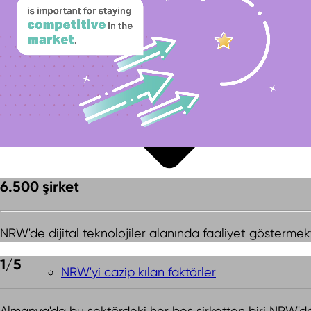
6.500 şirket
NRW'de dijital teknolojiler alanında faaliyet göstermek
1/5
NRW'yi cazip kılan faktörler
Almanya'da bu sektördeki her beş şirketten biri NRW'd