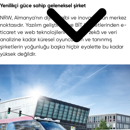
Yenilikçi güce sahip geleneksel şirket
NRW, Almanya'nın dijital kalbi ve inovasyonun merkez
noktasıdır. Yazılım geliştirme ve BİT hizmetlerinden e-
ticaret ve web teknolojilerine, yapay zekâ ve veri
analizine kadar küresel oyuncuların ve tanınmış
şirketlerin yoğunluğu başka hiçbir eyalette bu kadar
yüksek değildir.
NRW'de ticari emlak portalı
PrimeSite Rhine Region
newPark - vizyonlar yer bulur
Ekonomi Bölgeleri