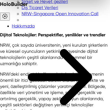
Şirket ve Heyet gezileri
HoloBuilder
Dış Ticaret Verileri
NRW-Singapore Open Innovation Call
Hakkımızda
Dijital Teknolojiler: Perspektifler, yenilikler ve trendler
NRW, çok sayıda üniversitenin, yeni kurulan şirketlerin
ve küresel oyuncuların yetkinliği sayesinde dijital
teknolojilerin çeşitli alanlarında mükemmel bir
uzmanlığa sahiptir.
NRW'deki endüstri halihazırda teknolojik ilerlemenin
önemli bir itici gücüdür. Sürekli olarak gelişmekte ve
yeni, özelleştirilmiş çözümler yaratmaktadır. Bölgede,
özellikle veri yönetimi ve işleme, sanal gerçeklik ve
artırılmış gerçeklik, yapay zekâ ve oyun alanlarında,
çeşitli sektörleri değiştiren yenilikçi teknolojiler