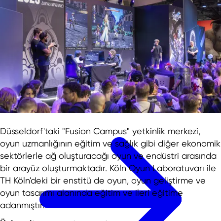
TR
EN
DE
TR
日本語
中文
Newsletter
NRW.Global Business Haber Bülteni - Her
zaman güncel kalın!
Düsseldorf'taki "Fusion Campus" yetkinlik merkezi,
oyun uzmanlığının eğitim ve sağlık gibi diğer ekonomik
sektörlerle ağ oluşturacağı oyun ve endüstri arasında
bir arayüz oluşturmaktadır. Köln Oyun Laboratuvarı ile
TH Köln'deki bir enstitü de oyun, oyun geliştirme ve
oyun tasarımı alanında eğitim ve ileri eğitime
adanmıştır.