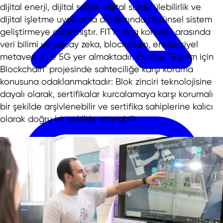
dijital enerji, dijital sağlık, dijital sürdürülebilirlik ve
dijital işletme uygulama alanlarında bütünsel sistem
geliştirmeye adanmıştır. FIT'in ana konuları arasında
veri bilimi ve yapay zeka, blockchain, endüstriyel
metaverse ve 5G yer almaktadır. Enstitü, "Eğitim için
Blockchain" projesinde sahteciliğe karşı koruma
konusuna odaklanmaktadır: Blok zinciri teknolojisine
dayalı olarak, sertifikalar kurcalamaya karşı korumalı
bir şekilde arşivlenebilir ve sertifika sahiplerine kalıcı
olarak doğru bir şekilde atanabilir.