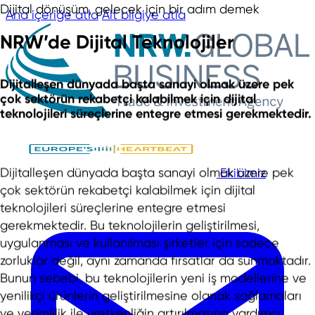
Dijital dönüşüm, gelecek için bir adım demek
Ana içeriğe atla
Alt bilgiye atla
NRW’de Dijital Teknolojiler
Dijitalleşen dünyada başta sanayi olmak üzere pek
çok sektörün rekabetçi kalabilmek için dijital
teknolojileri süreçlerine entegre etmesi gerekmektedir.
Dijitalleşen dünyada başta sanayi olmak üzere pek
Ekibimiz
çok sektörün rekabetçi kalabilmek için dijital
teknolojileri süreçlerine entegre etmesi
gerekmektedir. Bu teknolojilerin geliştirilmesi,
uygulanması ve kullanılması şirketler için sadece
zorluklar değil, aynı zamanda fırsatlar da sunmaktadır.
Bunun sebebi, bu teknolojilerin yeni iş modellerine ve
yenilikçi ürünlerin geliştirilmesine olanak sağlamaları
ve verimlilik ile üretkenliğin artırılmasına yardımcı