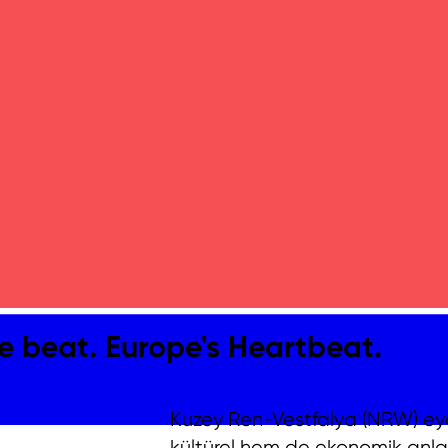
e beat. Europe's Heartbeat.
Kuzey Ren-Vestfalya (NRW) eyal
kültürel hem de ekonomik anl