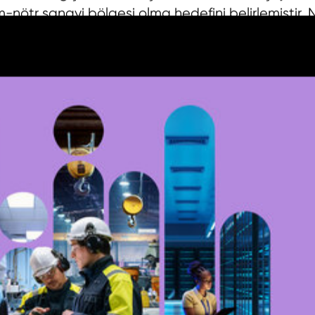
im-nötr sanayi bölgesi olma hedefini belirlemiştir
ptimize eden, atıkları azaltan ve verimliliği artıran
emeyi yeniden düşünmeye hazır mısınız?