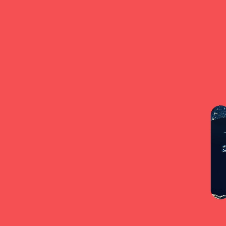
Ana içeriğe atla
Alt bilgiye atla