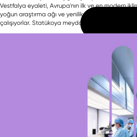
Vestfalya eyaleti, Avrupa'nın ilk ve en modern ikl
yoğun araştırma ağı ve yenilikçi şirketler, üretimi o
çalışıyorlar. Statükoya meydan okumaya ve ilerl