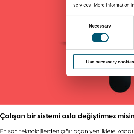
services. More Information i
C
Necessary
o
n
s
e
n
Use necessary cookies
t
S
e
l
e
c
t
i
Çalışan bir sistemi asla değiştirmez misin
o
n
En son teknolojilerden çığır açan yeniliklere k