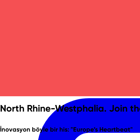
Ekibimiz
North Rhine-Westphalia. Join th
İnovasyon böyle bir his:
"Europe’s Heartbeat"