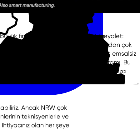
ük fırsatlar ve yeniliklerle dolu bir eyalet:
ı, benzersiz altyapısı ve stratejik açıdan çok
stfalya, dünya çapında bir başarı için emsalsiz
ikler ve yeni fikirler için verimli bir iş ortamı. Bu
Europe’s Heartbeat" olarak adlandırmamıza
pabiliriz. Ancak NRW çok
lerinin teknisyenlerle ve
 ihtiyacınız olan her şeye