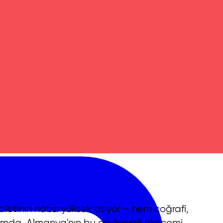
etinin nabzı yüksek atıyor – hem coğrafi,
amda. Almanya'nın bu en önemli ekonomi