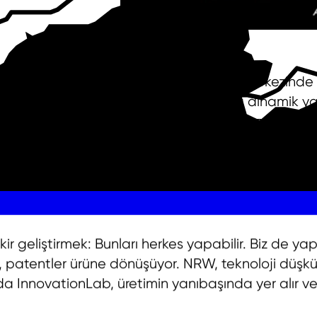
NRW – Avrupa'nın merkezinde büy
Ekonomik anlamda dinamik yapıs
önemli konumuyla Kuzey Ren-Ve
fırsatlar sunuyor. Çığır açan yenil
yüzden NRW'yi aynı zamanda "
şaşırmamalı.
r geliştirmek: Bunları herkes yapabilir. Biz de ya
, patentler ürüne dönüşüyor. NRW, teknoloji düşkün
rada InnovationLab, üretimin yanıbaşında yer alır ve