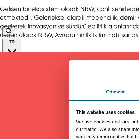
Gelişen bir ekosistem olarak NRW, canlı şehirlerde
etmektedir. Geleneksel olarak madencilik, demir v
geçirerek inovasyon ve sürdürülebilirlik alanları
uygun olarak NRW, Avrupa'nın ilk iklim-nötr sanay
TR
EN
DE
TR
日本語
中文
menü
Consent
Bir yatırım merkezi olarak NRW
This website uses cookies
We use cookies and similar t
our traffic. We also share in
who may combine it with other