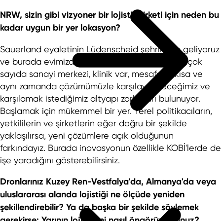
NRW, sizin gibi vizyoner bir lojistik şirketi için neden bu
kadar uygun bir yer lokasyon?
Sauerland eyaletinin Lüdenscheid şehrinden geliyoruz
ve burada evimizde gibi hissediyoruz. NRW’de çok
sayıda sanayi merkezi, klinik var, mesafeler kısa ve
aynı zamanda çözümümüzle karşılayabileceğimiz ve
karşılamak istediğimiz altyapı zorlukları bulunuyor.
Başlamak için mükemmel bir yer. Yerel politikacıların,
yetkililerin ve şirketlerin eğer doğru bir şekilde
yaklaşılırsa, yeni çözümlere açık olduğunun
farkındayız. Burada inovasyonun özellikle KOBİ'lerde de
işe yaradığını gösterebilirsiniz.
Dronlarınız Kuzey Ren-Vestfalya'da, Almanya'da veya
uluslararası alanda lojistiği ne ölçüde yeniden
şekillendirebilir? Ya da başka bir şekilde söylemek
gerekirse: Yarının lojistiğini nasıl öngörüyorsunuz?