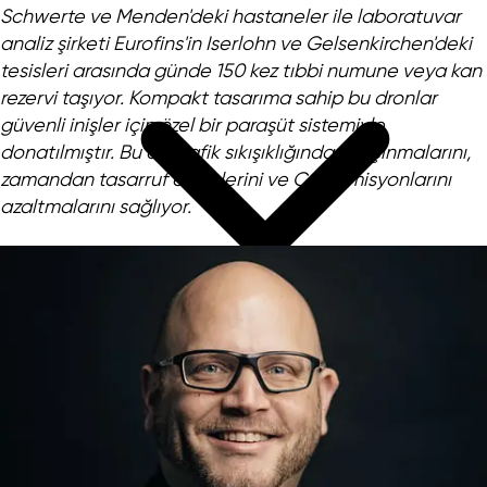
Schwerte ve Menden'deki hastaneler ile laboratuvar
analiz şirketi Eurofins'in Iserlohn ve Gelsenkirchen'deki
tesisleri arasında günde 150 kez tıbbi numune veya kan
rezervi taşıyor. Kompakt tasarıma sahip bu dronlar
güvenli inişler için özel bir paraşüt sistemiyle
donatılmıştır. Bu da trafik sıkışıklığından kaçınmalarını,
zamandan tasarruf etmelerini ve CO₂ emisyonlarını
azaltmalarını sağlıyor.
NRW'yi cazip kılan faktörler