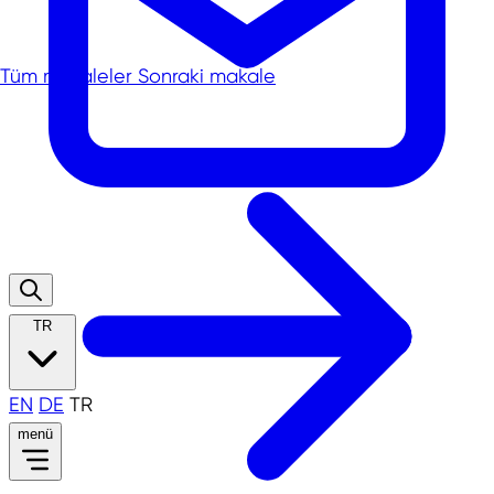
Tüm makaleler
Sonraki makale
TR
EN
DE
TR
menü