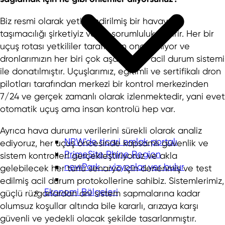
Biz resmi olarak yetkilendirilmiş bir havayolu
taşımacılığı şirketiyiz ve bu sorumluluk getirir. Her bir
uçuş rotası yetkililer tarafından onaylanıyor ve
dronlarımızın her biri çok aşamalı bir acil durum sistemi
ile donatılmıştır. Uçuşlarımız, eğitimli ve sertifikalı dron
pilotları tarafından merkezi bir kontrol merkezinden
7/24 ve gerçek zamanlı olarak izlenmektedir, yani evet
otomatik uçuş ama insan kontrolü hep var.
Ayrıca hava durumu verilerini sürekli olarak analiz
NRW'de ticari emlak portalı
ediyoruz, her uçuş öncesinde kapsamlı güvenlik ve
PrimeSite Rhine Region
sistem kontrolleri gerçekleştiriyoruz ve akla
newPark - vizyonlar yer bulur
gelebilecek her türlü senaryo için denenmiş ve test
edilmiş acil durum protokollerine sahibiz. Sistemlerimiz,
Ekonomi Bölgeleri
güçlü rüzgarlardan ani sistem sapmalarına kadar
olumsuz koşullar altında bile kararlı, arızaya karşı
güvenli ve yedekli olacak şekilde tasarlanmıştır.