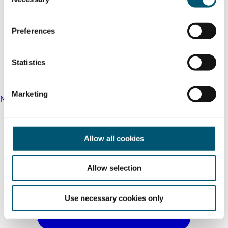
o
n
s
Preferences
e
n
t
Statistics
S
e
Marketing
Medya Merkezi
l
e
c
t
Allow all cookies
i
o
Allow selection
n
Use necessary cookies only
Yurt dışı fuarlar