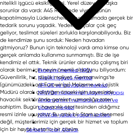
nitelikli işgücü eksikliği gibi. Yerel düzeyde başka
sorunlar da vardı: A45 Rahmede viyadüğünün
kapatılmasıyla Lüdenscheid'da uygulamada gerçek bir
tedarik sorunu yaşadık. Yedek parçalar çok geç
geliyor, teslimat süreleri zorlukla karşılanabiliyordu. Biz
de kendimize şunu sorduk: Neden havadan
gitmiyoruz? Bunun için teknoloji vardı ama kimse onu
gerçek anlamda kullanıma sunmamıştı. Biz de işe
kendimiz el attık. Teknik ürünler alanında çalışmış biri
olarak benim için neyin önemli olduğunu biliyordum:
Ekonomi merkezi NRW
Güvenilirlik, hız, düşük maliyet. Germanwings'te
Nitelikli işgücü merkezi
(günümüzdeki adı Eurowings) Malzeme ve Lojistik
AR-GE ve İnovasyon merkezi
Müdürü olarak çalıştığım önceki işim sayesinde
NRW'de mükemmel ulaşım altyapısı
havacılık sektöründe gereken uzmanlığa zaten
Almanya'nın 1 numaralı yatırım ve
sahiptim. Bugün, havacılık otoritesinden aldığımız
ticaret merkezi
resmi izinle uçuyoruz. Bu artık bir Startup denemesi
NRW'de yüksek yaşam kalitesi
değil, müşterilerimiz için gerçek bir hizmet ve toplum
için bir hayat kurtarıcı bir çözüm.
Serbest Ticari Alanlar