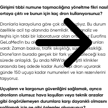
Girişimi tıbbi numune taşımacılığına yöneltme fikri nasıl
ortaya çıktı ve bunun için kaç dron kullanıyorsunuz?
Dronlarla karayoluna göre çok daha hızlıyız. Bu durum
özellikle acil tıp alanında önemlidir. Özel analiz ve
teşhis için tıbbi bir laboratuvar olan ortağımız Eurofins
GeLaMed'in bu alanda çözebildiğimiz belirli sorunları
vardı: Zaman baskısı, trafik sıkışıklığı, sürücü eksikliği.
Drone’ların burada gerçek bir fark yaratabileceği kısa
sürede anlaşıldı. Şu anda NRW'deki çeşitli klinikler
arasında beş adede kadar Auriol tipi dron uçurarak
günde 150 uçuşa kadar numuneleri ve kan rezervlerini
taşıyoruz.
Uçuşların ve kargonun güvenliğini sağlamak, ayrıca
dronların olumsuz hava koşulları veya teknik arızalar
gibi öngörülemeyen durumlara karşı dayanıklı olmasını
sağlamak için ne gibi önlemler alıyorsunuz?