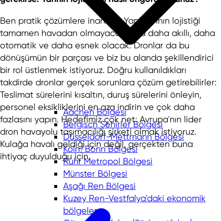
Ben pratik çözümlere inanırım. Yani yarının lojistiği
tamamen havadan olmayacak ama daha akıllı, daha
otomatik ve daha esnek olacak. Dronlar da bu
dönüşümün bir parçası ve biz bu alanda şekillendirici
bir rol üstlenmek istiyoruz. Doğru kullanıldıkları
takdirde dronlar gerçek sorunlara çözüm getirebilirler:
Teslimat sürelerini kısaltın, duruş sürelerini önleyin,
personel eksikliklerini en aza indirin ve çok daha
Aachen Bölgesi
fazlasını yapın. Hedefimiz çok net: Avrupa'nın lider
Bergisch Şehirler Bölgesi
dron havayolu taşımacılığı şirketi olmak istiyoruz.
Düsseldorf-Mettmann Bölgesi
Kulağa havalı geldiği için değil, gerçekten buna
Köln/Bonn Bölgesi
ihtiyaç duyulduğu için.
Ruhr Metropol Bölgesi
Münster Bölgesi
Aşağı Ren Bölgesi
Kuzey Ren-Vestfalya'daki ekonomik
bölgeler