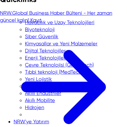
NRW.Global Business Haber Bülteni - Her zaman
güncel kalın!
Kayıt
Havacılık ve Uzay Teknolojileri
Biyoteknoloji
Siber Güvenlik
Kimyasallar ve Yeni Malzemeler
Dijital Teknolojiler
Enerji Teknolojileri
Çevre Teknolojisi (GreenTech)
Tıbbi teknoloji (MedTech)
Yeni Lojistik
Akıllı Şehirler
Akıllı Endüstriler
Akıllı Mobilite
Hidrojen
NRW'ye Yatırım