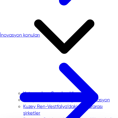
İnovasyon konuları
Yatırımcılara Sunulan Hizmetler
Avrupa'da Startup'lar için en iyi lokasyon
Kuzey Ren-Vestfalya’daki uluslararası
şirketler