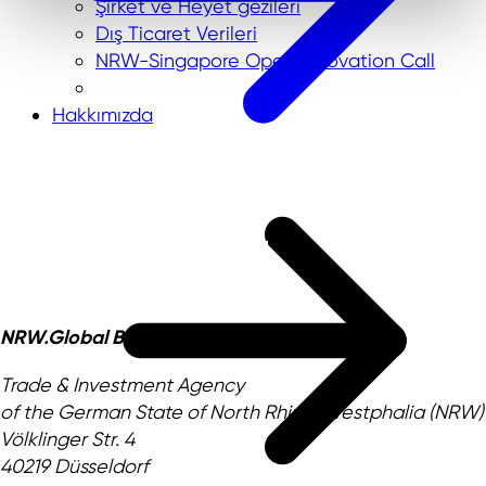
Şirket ve Heyet gezileri
Dış Ticaret Verileri
NRW-Singapore Open Innovation Call
Hakkımızda
NRW.Global Business GmbH
Trade & Investment Agency
of the German State of North Rhine-Westphalia (NRW)
Völklinger Str. 4
40219 Düsseldorf