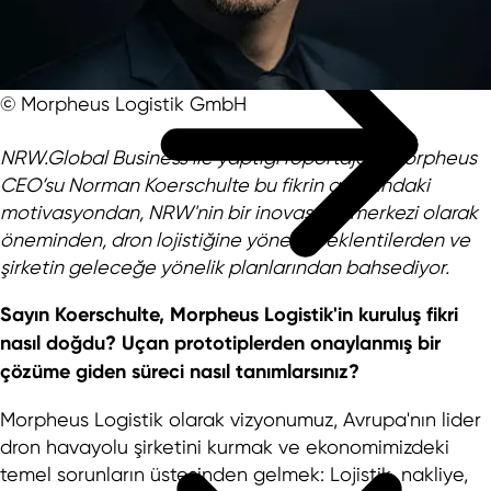
© Morpheus Logistik GmbH
NRW.Global Business ile yaptığı röportajda, Morpheus
CEO’su Norman Koerschulte bu fikrin arkasındaki
motivasyondan, NRW'nin bir inovasyon merkezi olarak
öneminden, dron lojistiğine yönelik beklentilerden ve
şirketin geleceğe yönelik planlarından bahsediyor.
Sayın Koerschulte, Morpheus Logistik'in kuruluş fikri
nasıl doğdu? Uçan prototiplerden onaylanmış bir
çözüme giden süreci nasıl tanımlarsınız?
Morpheus Logistik olarak vizyonumuz, Avrupa'nın lider
dron havayolu şirketini kurmak ve ekonomimizdeki
temel sorunların üstesinden gelmek: Lojistik, nakliye,