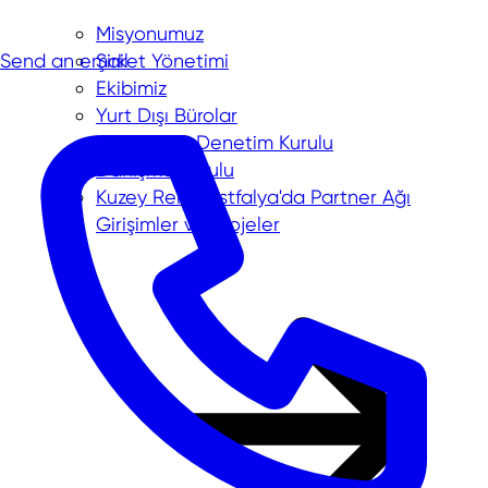
Misyonumuz
Send an email
Şirket Yönetimi
Ekibimiz
Yurt Dışı Bürolar
Hissedar & Denetim Kurulu
Danışma Kurulu
Kuzey Ren-Vestfalya'da Partner Ağı
Girişimler ve projeler