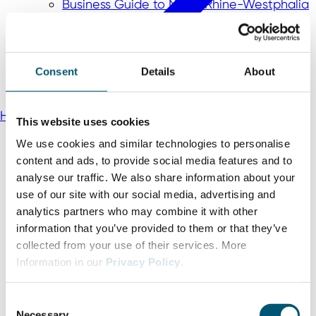
Business Guide to North Rhine-Westphalia
Dünya çapında büyüme
Consent
Details
About
Hakkımızda
This website uses cookies
We use cookies and similar technologies to personalise
content and ads, to provide social media features and to
analyse our traffic. We also share information about your
use of our site with our social media, advertising and
analytics partners who may combine it with other
information that you’ve provided to them or that they’ve
collected from your use of their services. More
Information in our
Privacy Policy
.
C
Necessary