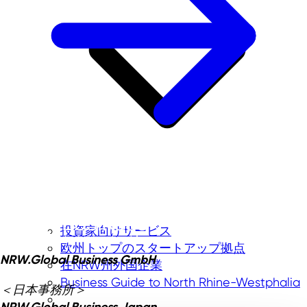
投資家向けサービス
欧州トップのスタートアップ拠点
NRW.Global Business GmbH
在NRW州外国企業
Business Guide to North Rhine-Westphalia
＜日本事務所＞