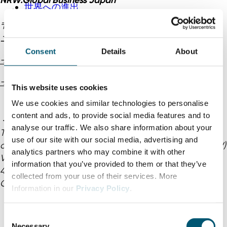
NRW.Global Business Japan
世界への進出
（株式会社NRWジャパン）
〒102-0094 東京都千代田区紀尾井町4-1
ニューオータニガーデンコート7階
Consent
Details
About
→ アクセス （日本語）
→ how to access (English)
This website uses cookies
We use cookies and similar technologies to personalise
content and ads, to provide social media features and to
＜ドイツ本部＞
analyse our traffic. We also share information about your
Trade & Investment Agency
use of our site with our social media, advertising and
of the German State of North Rhine-Westphalia (NRW)
analytics partners who may combine it with other
Völklinger Str. 4
information that you’ve provided to them or that they’ve
40219 Düsseldorf
collected from your use of their services. More
Germany
Information in our
Privacy Policy
.
C
Necessary