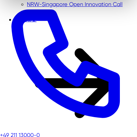
NRW-Singapore Open Innovation Call
会社概要
+49 211 13000-0