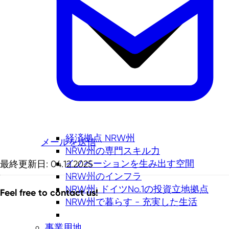
経済拠点 NRW州
メールを送信
NRW州の専門スキル力
イノベーションを生み出す空間
最終更新日: 04.12.2025
NRW州のインフラ
NRW州: ドイツNo.1の投資立地拠点
Feel free to contact us!
NRW州で暮らす - 充実した生活
事業用地