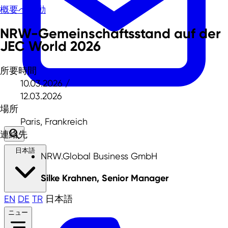
概要へ移動
NRW-Gemeinschaftsstand auf der
JEC World 2026
所要時間
10.03.2026 /
12.03.2026
場所
Paris, Frankreich
連絡先
日本語
NRW.Global Business GmbH
Silke Krahnen, Senior Manager
EN
DE
TR
日本語
ニュー