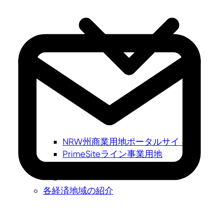
NRW州商業用地ポータルサイト
PrimeSiteライン事業用地
newPark - Visions find space
各経済地域の紹介