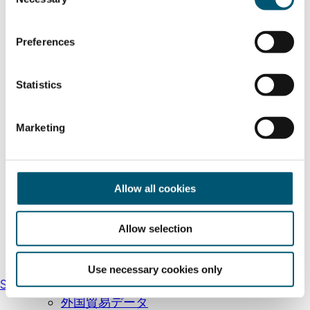
o
n
s
Preferences
e
n
t
Statistics
S
e
Marketing
l
e
c
t
Allow all cookies
i
o
Allow selection
n
国際見本市
Use necessary cookies only
Send an email
企業向け視察ツアー
外国貿易データ