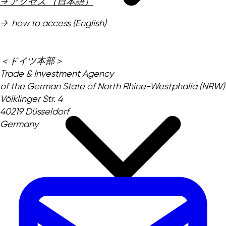
→ アクセス （日本語）
→ how to access (English)
＜ドイツ本部＞
Trade & Investment Agency
of the German State of North Rhine-Westphalia (NRW)
Völklinger Str. 4
40219 Düsseldorf
Germany