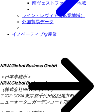
南ヴェストファーレン地域
ライン・レヴィア（鉱業地域）
外国貿易データ
イノベーティブな産業
NRW.Global Business GmbH
＜日本事務所＞
NRW.Global Business Japan
（株式会社NRWジャパン）
〒102-0094 東京都千代田区紀尾井町4-1
ニューオータニガーデンコート7階