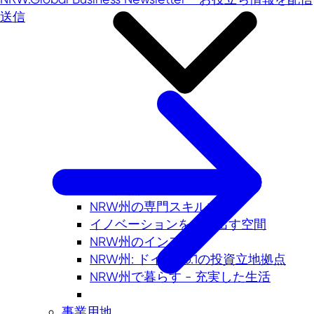
送信
経済拠点 NRW州
NRW州の専門スキル力
イノベーションを生み出す空間
NRW州のインフラ
NRW州: ドイツNo.1の投資立地拠点
NRW州で暮らす - 充実した生活
事業用地