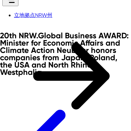
立地拠点NRW州
20th NRW.Global Business AWARD:
Minister for Economic Affairs and
Climate Action Neubaur honors
companies from Japan, Poland,
the USA and North Rhine-
Westphalia