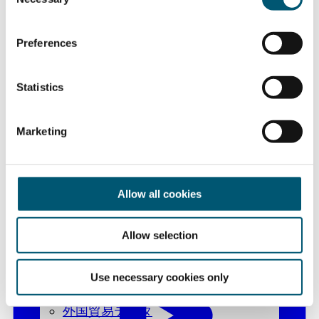
o
n
s
Preferences
e
n
t
Statistics
S
e
Marketing
l
e
c
t
Allow all cookies
i
o
Allow selection
n
国際見本市
Use necessary cookies only
企業向け視察ツアー
外国貿易データ