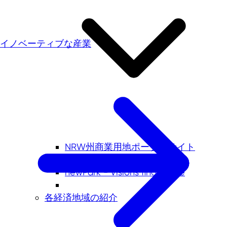
イノベーティブな産業
NRW州商業用地ポータルサイト
PrimeSiteライン事業用地
newPark - Visions find space
各経済地域の紹介