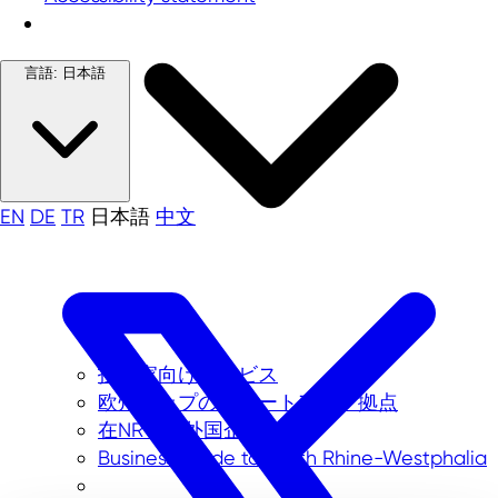
言語:
日本語
EN
DE
TR
日本語
中文
投資家向けサービス
欧州トップのスタートアップ拠点
在NRW州外国企業
Business Guide to North Rhine-Westphalia